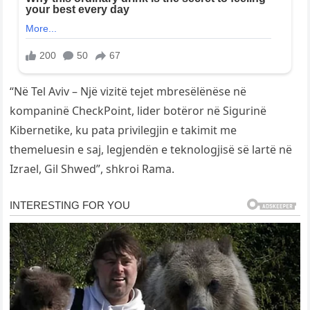
“Në Tel Aviv – Një vizitë tejet mbresëlënëse në
kompaninë CheckPoint, lider botëror në Sigurinë
Kibernetike, ku pata privilegjin e takimit me
themeluesin e saj, legjendën e teknologjisë së lartë në
Izrael, Gil Shwed”, shkroi Rama.