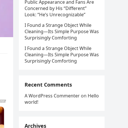
Public Appearance and Fans Are
Concerned by His “Different”
Look: “He’s Unrecognizable”
I Found a Strange Object While
Cleaning—Its Simple Purpose Was
Surprisingly Comforting
I Found a Strange Object While
Cleaning—Its Simple Purpose Was
Surprisingly Comforting
Recent Comments
A WordPress Commenter
on
Hello
world!
Archives