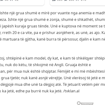
jo ishte një grua shumë e mirë por vuante nga anemia e mad
ereza. Ishte një grua shumë e zonja, shumë e shkathët, shum
t’i japësh kuraja gruas tënde. Unë e kuptova në moment se 
 rreth 20 e ca vite, pa e prishur asnjëherë, as unë, as ajo. 
të martuara të gjitha, kanë burra të përsosur, djalin e kam n
oj, shtëpinë e kam model, dy kat, e kam të shkëlqyer shtëp
tu, nuk do këtu, të shkojmë në Angli. Gruaja është e
n, për mua nuk është shqiptar. Fëmijët e mi më mbështes
rua tjetër, nuk kanë asnjë vërejtje. Unë vlerësoj të jetë e m
 dëgjojë mua dhe unë ta dëgjoj atë. Të jetuarit vetëm për m
ka jetë, edhe pa burrë nuk ka jetë. /tvklan.al