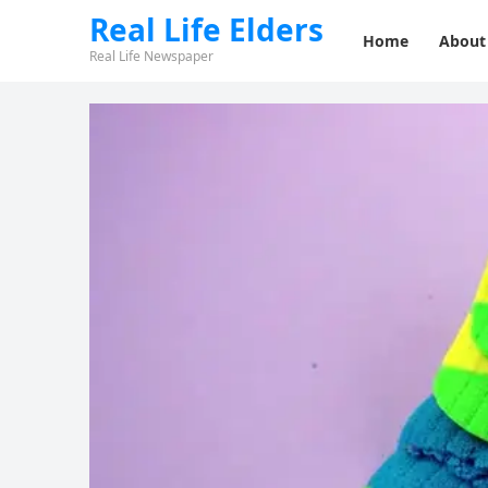
Real Life Elders
Home
About
Real Life Newspaper