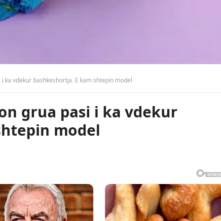
i i ka vdekur bashkeshortja. E kam shtepin model
on grua pasi i ka vdekur
shtepin model