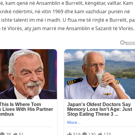
, kam qenë në Ansamblin e Burrelit, këngëtar, valltar. Kam
knikë ndërtimi, në vitin 1969 dhe kam vazhduar punën në
ishte talenti im më i madh. U ftua me të rinjtë e Burrelit, pa
të Vlorës, aty jam marrë me Ansamblin e Sazanit të Vlorës.