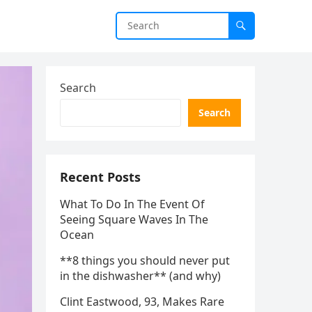
Search
Search
Recent Posts
What To Do In The Event Of
Seeing Square Waves In The
Ocean
**8 things you should never put
in the dishwasher** (and why)
Clint Eastwood, 93, Makes Rare