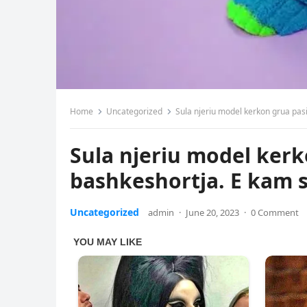
Home
Uncategorized
Sula njeriu model kerkon grua pas
Sula njeriu model kerk
bashkeshortja. E kam 
Uncategorized
admin
·
June 20, 2023
·
0 Comment