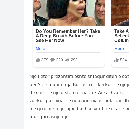
Një tjetër prezantim është shfaqur ditën e so
për Sulejmanin nga Burreli i cili kërkon të gje
dikë është një disfatë e madhe. Ai ka 3 vajza të
vdekur pasi vuante nga anemia e theksuar dhe
një grua që të jetojnë bashkë vitet që i kanë 
mungon asnjë gjë.