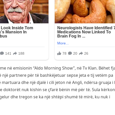
tme në emisionin “Aldo Morning Show”, në Tv Klan. Bëhet fj
jë një partnere për të bashkëjetuar sepse jeta e tij vetëm pa
 martuara dhe një djalë i cili jeton në Angli, ndërsa gruaja i
 doktorët nuk kishin se çfarë bënin më për të. Sula kërkon
ngelur dhe tregon se ka një shtëpi shumë të mirë, ku nuk i