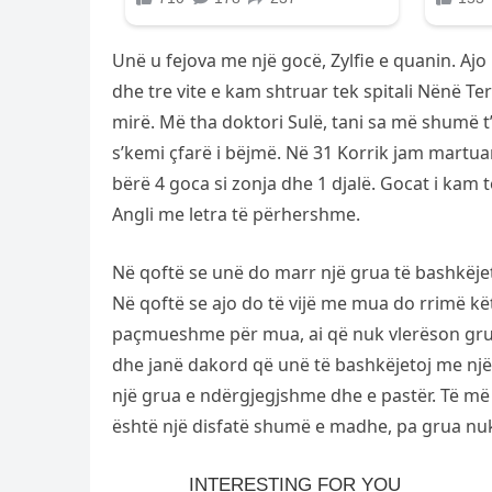
Unë u fejova me një gocë, Zylfie e quanin. A
dhe tre vite e kam shtruar tek spitali Nënë T
mirë. Më tha doktori Sulë, tani sa më shumë 
s’kemi çfarë i bëjmë. Në 31 Korrik jam martuar,
bërë 4 goca si zonja dhe 1 djalë. Gocat i kam 
Angli me letra të përhershme.
Në qoftë se unë do marr një grua të bashkëjet
Në qoftë se ajo do të vijë me mua do rrimë kë
paçmueshme për mua, ai që nuk vlerëson grua
dhe janë dakord që unë të bashkëjetoj me një g
një grua e ndërgjegjshme dhe e pastër. Të më
është një disfatë shumë e madhe, pa grua nuk 