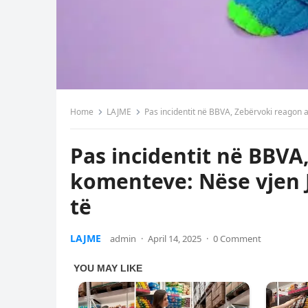
Home
LAJME
Pas incidentit në BBVA, Zebërvoki reagon 
Pas incidentit në BBVA
komenteve: Nëse vjen J
të
LAJME
admin
·
April 14, 2025
·
0 Comment