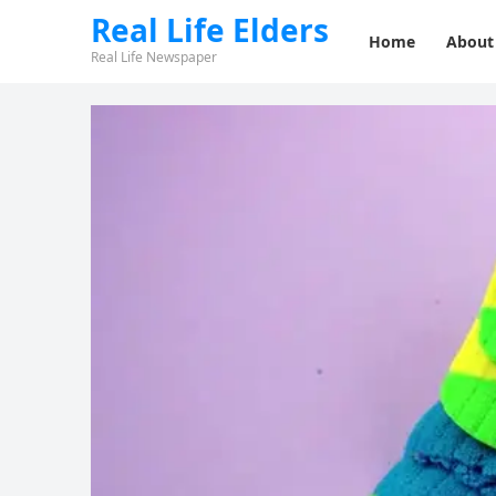
Real Life Elders
Home
About
Real Life Newspaper