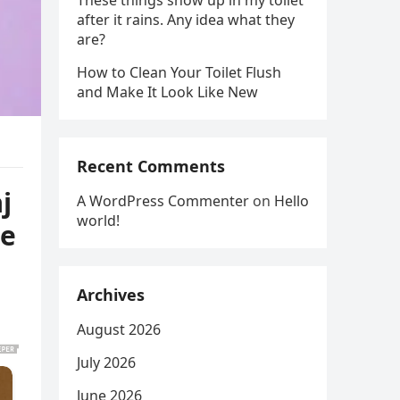
These things show up in my toilet
after it rains. Any idea what they
are?
How to Clean Your Toilet Flush
and Make It Look Like New
Recent Comments
j
A WordPress Commenter
on
Hello
world!
me
Archives
August 2026
July 2026
June 2026