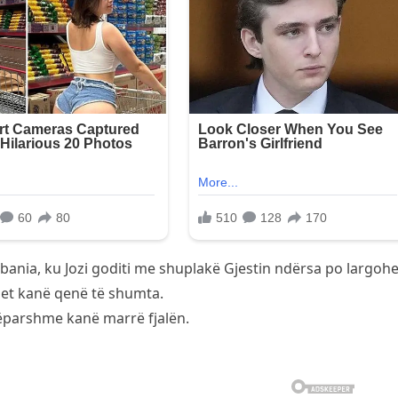
lbania, ku Jozi goditi me shuplakë Gjestin ndërsa po largohe
rjet kanë qenë të shumta.
mëparshme kanë marrë fjalën.