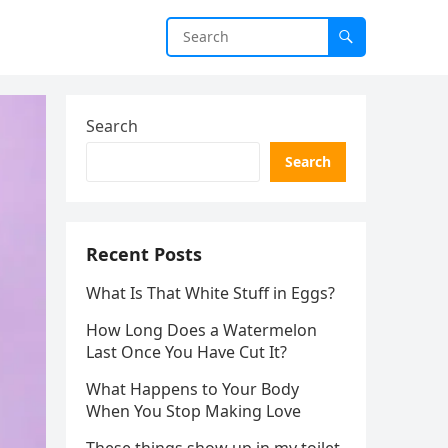
Search
Search
Recent Posts
What Is That White Stuff in Eggs?
How Long Does a Watermelon
Last Once You Have Cut It?
What Happens to Your Body
When You Stop Making Love