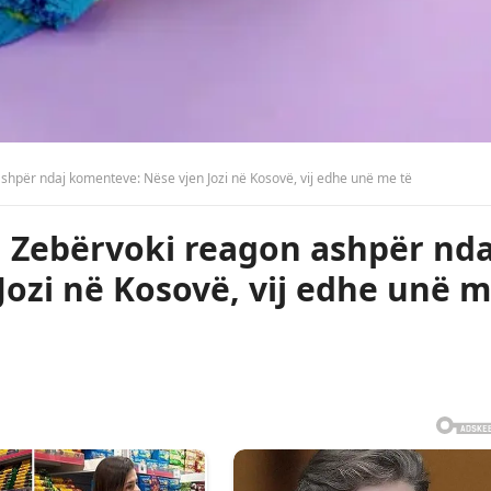
ashpër ndaj komenteve: Nëse vjen Jozi në Kosovë, vij edhe unë me të
, Zebërvoki reagon ashpër nda
ozi në Kosovë, vij edhe unë 