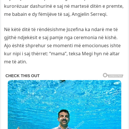
kurorëzuar dashurinë e saj në martesë ditën e premte,
me babain e dy fëmijëve të saj, Angjelin Serreqi.
Në këtë ditë të rëndësishme Jozefina ka ndarë me të
gjithë ndjekësit e saj pamje nga ceremonia në kishë.
Ajo është shprehur se momenti më emocionues ishte
kur nipi i saj thërret: “mama”, teksa Megi hyn në altar
me të atin.