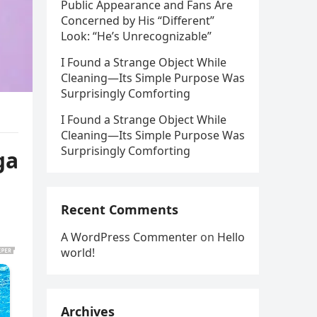
Public Appearance and Fans Are
Concerned by His “Different”
Look: “He’s Unrecognizable”
I Found a Strange Object While
Cleaning—Its Simple Purpose Was
Surprisingly Comforting
I Found a Strange Object While
Cleaning—Its Simple Purpose Was
Surprisingly Comforting
ga
Recent Comments
A WordPress Commenter
on
Hello
world!
Archives