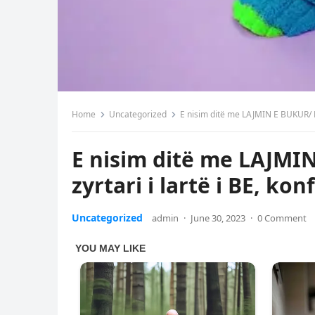
Home
Uncategorized
E nisim ditë me LAJMIN E BUKUR/ R
E nisim ditë me LAJMI
zyrtari i lartë i BE, ko
Uncategorized
admin
·
June 30, 2023
·
0 Comment