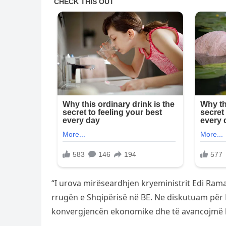
“I urova mirëseardhjen kryeministrit Edi Ra
rrugën e Shqipërisë në BE. Ne diskutuam për P
konvergjencën ekonomike dhe të avancojmë bene