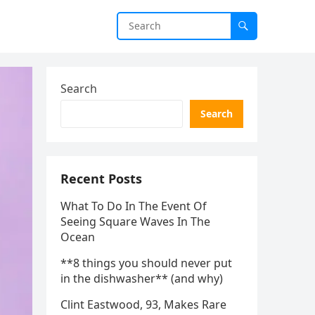
Search
Search
Recent Posts
What To Do In The Event Of
Seeing Square Waves In The
Ocean
**8 things you should never put
in the dishwasher** (and why)
Clint Eastwood, 93, Makes Rare