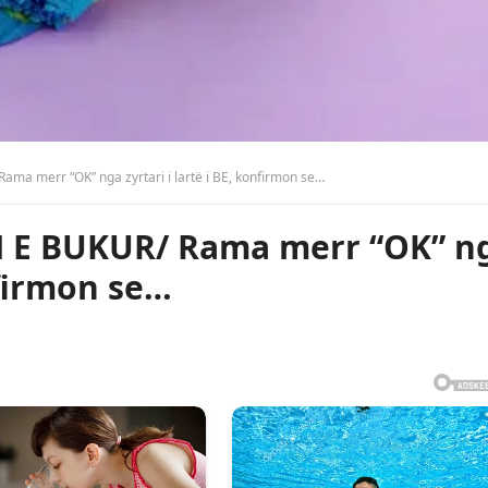
ama merr “OK” nga zyrtari i lartë i BE, konfirmon se…
N E BUKUR/ Rama merr “OK” n
nfirmon se…