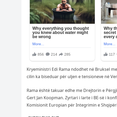
Kryeministri Edi Rama ndodhet në Bruksel me f
cilin ka biseduar për uljen e tensioneve në Ver
Rama është takuar edhe me Drejtorin e Përgji
Gert Jan Koopman. Zyrtari i larte i BE-së i k
Komisionit Europian për Integrimin e Shqipër