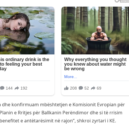
ma dhe konfirmuam mbështetjen e Komisionit Evropian për
lanin e Rritjes për Ballkanin Perëndimor dhe si të rrisim
fitet e antëtarësimit në rajon”, shkroi zyrtari i KE.