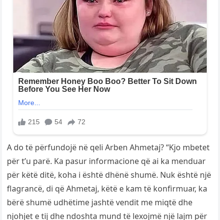
A do të përfundojë në qeli Arben Ahmetaj? “Kjo mbetet
për t’u parë. Ka pasur informacione që ai ka menduar
për këtë ditë, koha i është dhënë shumë. Nuk është një
flagrancë, di që Ahmetaj, këtë e kam të konfirmuar, ka
bërë shumë udhëtime jashtë vendit me miqtë dhe
njohjet e tij dhe ndoshta mund të lexojmë një lajm për