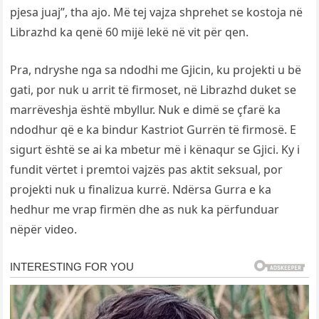
pjesa juaj”, tha ajo. Më tej vajza shprehet se kostoja në
Librazhd ka qenë 60 mijë lekë në vit për qen.
Pra, ndryshe nga sa ndodhi me Gjicin, ku projekti u bë
gati, por nuk u arrit të firmoset, në Librazhd duket se
marrëveshja është mbyllur. Nuk e dimë se çfarë ka
ndodhur që e ka bindur Kastriot Gurrën të firmosë. E
sigurt është se ai ka mbetur më i kënaqur se Gjici. Ky i
fundit vërtet i premtoi vajzës pas aktit seksual, por
projekti nuk u finalizua kurrë. Ndërsa Gurra e ka
hedhur me vrap firmën dhe as nuk ka përfunduar
nëpër video.