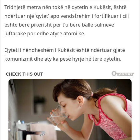
Tridhjetë metra nën tokë në qytetin e Kukësit, është
ndërtuar një ‘qytet’ apo vendstrehim i fortifikuar i cili
është bërë pikërisht për t’u bërë ballë sulmeve
luftarake por edhe atyre atomi ke.
Qyteti i nëndheshëm i Kukësit është ndërtuar gjatë
komunizmit dhe aty ka pesë hyrje në tërë qytetin.