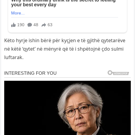
Këto hyrje ishin bërë për kyçjen e të gjithë qytetarëve
në këtë ‘qytet’ në mënyrë që të i shpëtojnë çdo sulmi
luftarak.