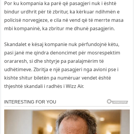
Por ku kompania ka parë që pasagjeri nuk i është
bindur urdhrit për të zbritur, ka kërkuar ndihmën e
policisë norvegjeze, e cila në vend që të merrte masa
mbi kompaninë, ka zbritur me dhunë pasagjerin.
Skandalet e kësaj kompanie nuk përfundojnë këtu,
pasi janë me qindra denoncimet për mosrespektim
orararesh, si dhe shtyrje pa paralajmërim të
udhëtimeve. Zbritja e një pasagjeri nga avioni pse i
kishte shitur biletën pa numëruar vendet është
thjeshtë skandali i radhës i Wizz Air.