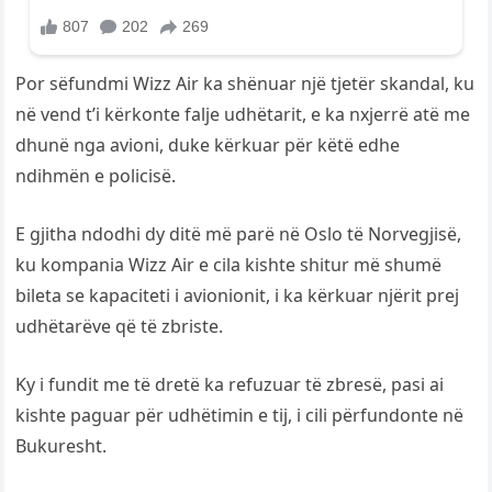
Por sëfundmi Wizz Air ka shënuar një tjetër skandal, ku
në vend t’i kërkonte falje udhëtarit, e ka nxjerrë atë me
dhunë nga avioni, duke kërkuar për këtë edhe
ndihmën e policisë.
E gjitha ndodhi dy ditë më parë në Oslo të Norvegjisë,
ku kompania Wizz Air e cila kishte shitur më shumë
bileta se kapaciteti i avionionit, i ka kërkuar njërit prej
udhëtarëve që të zbriste.
Ky i fundit me të dretë ka refuzuar të zbresë, pasi ai
kishte paguar për udhëtimin e tij, i cili përfundonte në
Bukuresht.