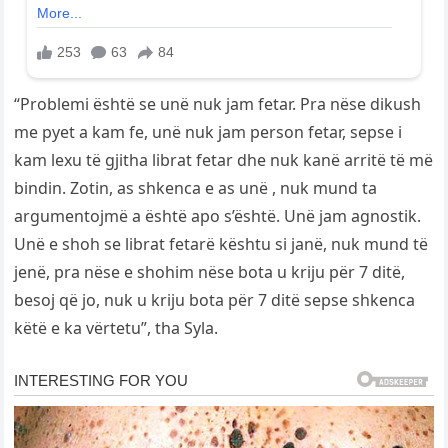
“Problemi është se unë nuk jam fetar. Pra nëse dikush
me pyet a kam fe, unë nuk jam person fetar, sepse i
kam lexu të gjitha librat fetar dhe nuk kanë arritë të më
bindin. Zotin, as shkenca e as unë , nuk mund ta
argumentojmë a është apo s’është. Unë jam agnostik.
Unë e shoh se librat fetarë kështu si janë, nuk mund të
jenë, pra nëse e shohim nëse bota u kriju për 7 ditë,
besoj që jo, nuk u kriju bota për 7 ditë sepse shkenca
këtë e ka vërtetu”, tha Syla.