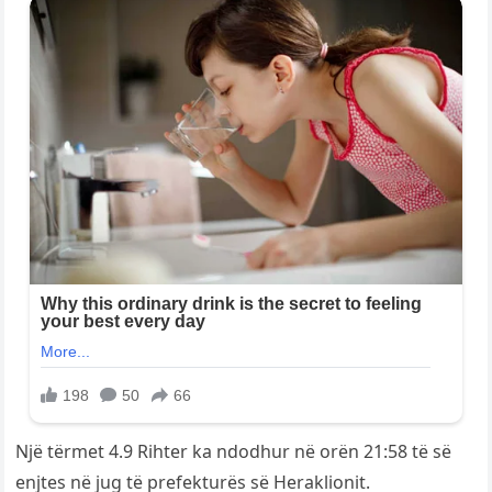
Një tërmet 4.9 Rihter ka ndodhur në orën 21:58 të së
enjtes në jug të prefekturës së Heraklionit.