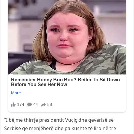
“I bëjmë thirrje presidentit Vuçiç dhe qeverisë së
Serbisë që menjëherë dhe pa kushte të lirojnë tre