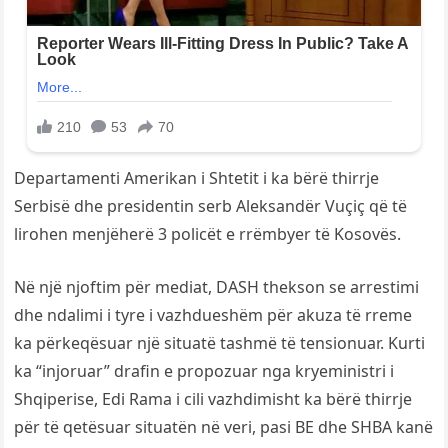
Departamenti Amerikan i Shtetit i ka bërë thirrje
Serbisë dhe presidentin serb Aleksandër Vuçiç që të
lirohen menjëherë 3 policët e rrëmbyer të Kosovës.
Në një njoftim për mediat, DASH thekson se arrestimi
dhe ndalimi i tyre i vazhdueshëm për akuza të rreme
ka përkeqësuar një situatë tashmë të tensionuar. Kurti
ka “injoruar” drafin e propozuar nga kryeministri i
Shqiperise, Edi Rama i cili vazhdimisht ka bërë thirrje
për të qetësuar situatën në veri, pasi BE dhe SHBA kanë