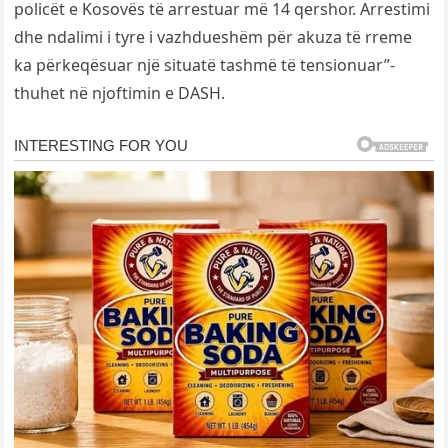
policët e Kosovës të arrestuar më 14 qershor. Arrestimi
dhe ndalimi i tyre i vazhdueshëm për akuza të rreme
ka përkeqësuar një situatë tashmë të tensionuar”-
thuhet në njoftimin e DASH.