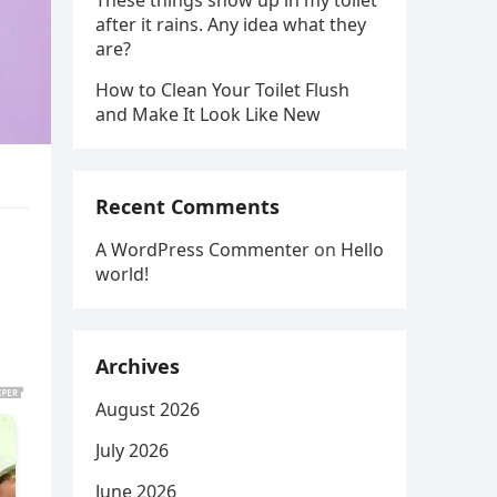
These things show up in my toilet
after it rains. Any idea what they
are?
How to Clean Your Toilet Flush
and Make It Look Like New
Recent Comments
n
A WordPress Commenter
on
Hello
world!
Archives
August 2026
July 2026
June 2026