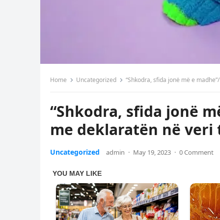
Home
Uncategorized
“Shkodra, sfida jonë më e madhe”/
“Shkodra, sfida jonë 
me deklaratën në veri 
Uncategorized
admin
·
May 19, 2023
·
0 Comment