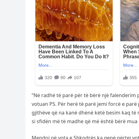
“Në radhë të parë për të bërë një falenderim 
votuan PS. Për herë të parë jemi forcë e parë 
gjithëve që na kanë dhënë këtë besim kaq të 
si sfidën më të madhe që më është bërë mua 
Mendoj që vota e Shkodrës ka qenë përtej votë