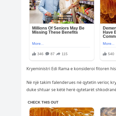
Kryeministri Edi Rama e konsideroi fitoren his
Në një takim falenderues në qytetin verior, krye
duke shtuar se këtë herë qytetarët shkodran