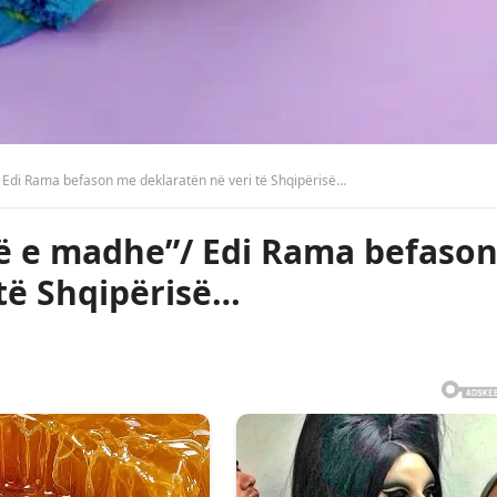
 Edi Rama befason me deklaratën në veri të Shqipërisë…
më e madhe”/ Edi Rama befaso
të Shqipërisë…