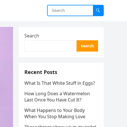
Search
Search
Recent Posts
What Is That White Stuff in Eggs?
How Long Does a Watermelon
Last Once You Have Cut It?
What Happens to Your Body
When You Stop Making Love