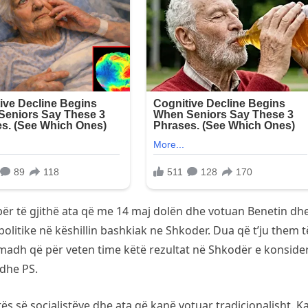
për të gjithë ata që me 14 maj dolën dhe votuan Benetin dh
politike në këshillin bashkiak ne Shkoder. Dua që t’ju them t
madh që për veten time këtë rezultat në Shkodër e konside
dhe PS.
s së socialistëve dhe ata që kanë votuar tradicionalisht. K