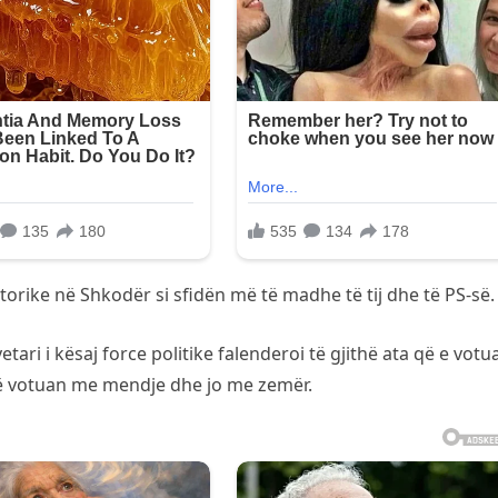
torike në Shkodër si sfidën më të madhe të tij dhe të PS-së.
tari i kësaj force politike falenderoi të gjithë ata që e votu
ë votuan me mendje dhe jo me zemër.