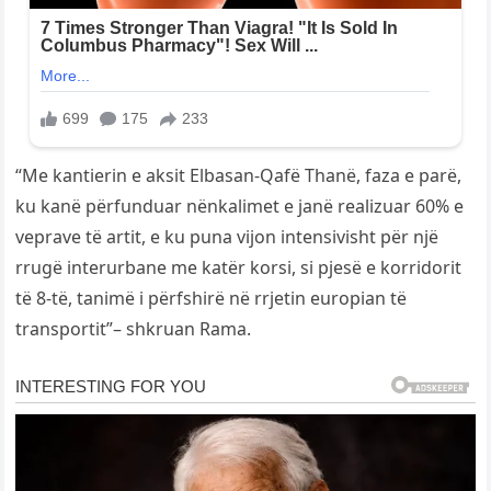
“Me kantierin e aksit Elbasan-Qafë Thanë, faza e parë,
ku kanë përfunduar nënkalimet e janë realizuar 60% e
veprave të artit, e ku puna vijon intensivisht për një
rrugë interurbane me katër korsi, si pjesë e korridorit
të 8-të, tanimë i përfshirë në rrjetin europian të
transportit”– shkruan Rama.