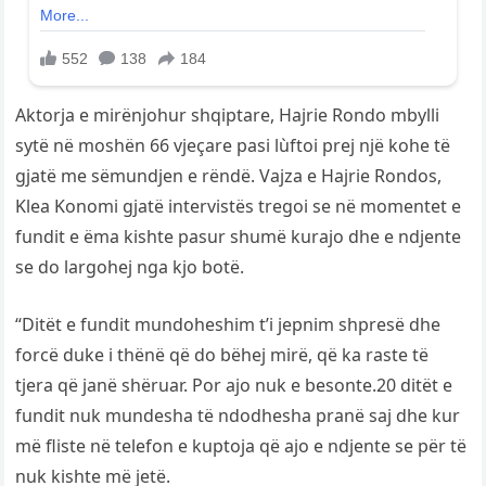
Aktorja e mirënjohur shqiptare, Hajrie Rondo mbylli
sytë në moshën 66 vjeçare pasi lùftoi prej një kohe të
gjatë me sëmundjen e rëndë. Vajza e Hajrie Rondos,
Klea Konomi gjatë intervistës tregoi se në momentet e
fundit e ëma kishte pasur shumë kurajo dhe e ndjente
se do largohej nga kjo botë.
“Ditët e fundit mundoheshim t’i jepnim shpresë dhe
forcë duke i thënë që do bëhej mirë, që ka raste të
tjera që janë shëruar. Por ajo nuk e besonte.20 ditët e
fundit nuk mundesha të ndodhesha pranë saj dhe kur
më fliste në telefon e kuptoja që ajo e ndjente se për të
nuk kishte më jetë.