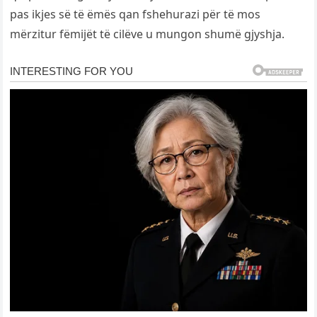
pas ikjes së të ëmës qan fshehurazi për të mos
mërzitur fëmijët të cilëve u mungon shumë gjyshja.