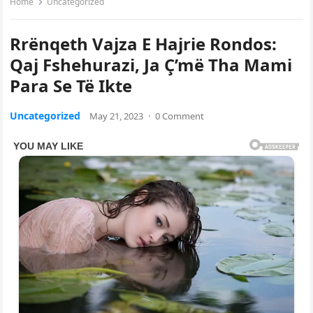
Home
Uncategorized
Rrënqeth Vajza E Hajrie Rondos:
Qaj Fshehurazi, Ja Ç’më Tha Mami
Para Se Të Ikte
Uncategorized
May 21, 2023
·
0 Comment