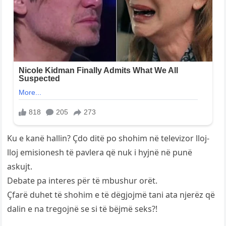
Ku e kanë hallin? Çdo ditë po shohim në televizor lloj-
lloj emisionesh të pavlera që nuk i hyjnë në punë
askujt.
Debate pa interes për të mbushur orët.
Çfarë duhet të shohim e të dëgjojmë tani ata njerëz që
dalin e na tregojnë se si të bëjmë seks?!