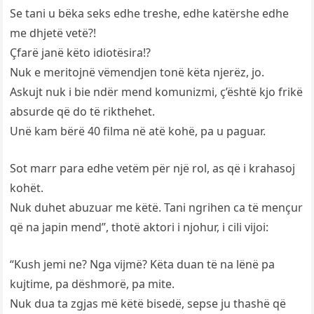
Se tani u bëka seks edhe treshe, edhe katërshe edhe
me dhjetë vetë?!
Çfarë janë këto idiotësira!?
Nuk e meritojnë vëmendjen tonë këta njerëz, jo.
Askujt nuk i bie ndër mend komunizmi, ç’është kjo frikë
absurde që do të rikthehet.
Unë kam bërë 40 filma në atë kohë, pa u paguar.
Sot marr para edhe vetëm për një rol, as që i krahasoj
kohët.
Nuk duhet abuzuar me këtë. Tani ngrihen ca të mençur
që na japin mend”, thotë aktori i njohur, i cili vijoi:
“Kush jemi ne? Nga vijmë? Këta duan të na lënë pa
kujtime, pa dëshmorë, pa mite.
Nuk dua ta zgjas më këtë bisedë, sepse ju thashë që