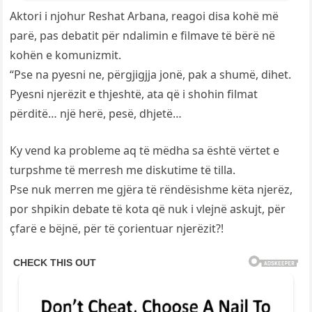
Aktori i njohur Reshat Arbana, reagoi disa kohë më
parë, pas debatit për ndalimin e filmave të bërë në
kohën e komunizmit.
“Pse na pyesni ne, përgjigjja jonë, pak a shumë, dihet.
Pyesni njerëzit e thjeshtë, ata që i shohin filmat
përditë… një herë, pesë, dhjetë…
Ky vend ka probleme aq të mëdha sa është vërtet e
turpshme të merresh me diskutime të tilla.
Pse nuk merren me gjëra të rëndësishme këta njerëz,
por shpikin debate të kota që nuk i vlejnë askujt, për
çfarë e bëjnë, për të çorientuar njerëzit?!