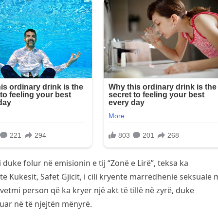
duke folur në emisionin e tij “Zonë e Lirë”, teksa ka
 Kukësit, Safet Gjicit, i cili kryente marrëdhënie seksuale 
i vetmi person që ka kryer një akt të tillë në zyrë, duke
uar në të njejtën mënyrë.