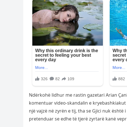
Ndërkohë lidhur me rastin gazetari Arian Çani 
komentuar video-skandalin e kryebashkiakut të
një vajzë në zyrën e tij, tha se Gjici nuk është 
pretenduar se edhe të tjerë zyrtarë kanë vepr