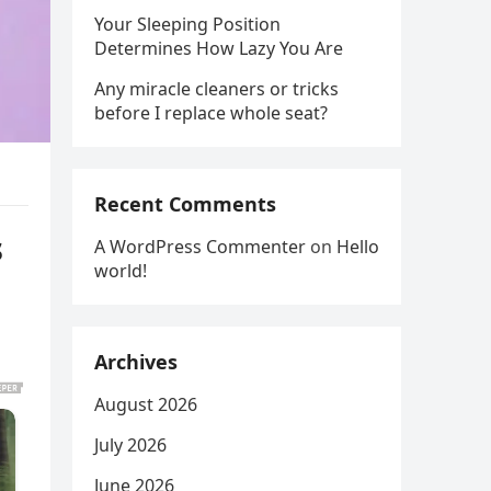
Your Sleeping Position
Determines How Lazy You Are
Any miracle cleaners or tricks
before I replace whole seat?
Recent Comments
s
A WordPress Commenter
on
Hello
world!
Archives
August 2026
July 2026
June 2026