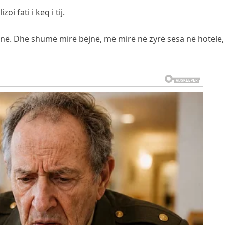
i fati i keq i tij.
 bëjnë. Dhe shumë mirë bëjnë, më mirë në zyrë sesa në hotele,