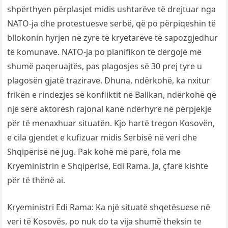
shpërthyen përplasjet midis ushtarëve të drejtuar nga
NATO-ja dhe protestuesve serbë, që po përpiqeshin të
bllokonin hyrjen në zyrë të kryetarëve të sapozgjedhur
të komunave. NATO-ja po planifikon të dërgojë më
shumë paqeruajtës, pas plagosjes së 30 prej tyre u
plagosën gjatë trazirave. Dhuna, ndërkohë, ka nxitur
frikën e rindezjes së konfliktit në Ballkan, ndërkohë që
një sërë aktorësh rajonal kanë ndërhyrë në përpjekje
për të menaxhuar situatën. Kjo hartë tregon Kosovën,
e cila gjendet e kufizuar midis Serbisë në veri dhe
Shqipërisë në jug. Pak kohë më parë, fola me
Kryeministrin e Shqipërisë, Edi Rama. Ja, çfarë kishte
për të thënë ai.
Kryeministri Edi Rama: Ka një situatë shqetësuese në
veri të Kosovës, po nuk do ta vija shumë theksin te