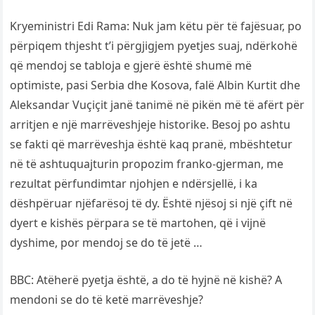
Kryeministri Edi Rama: Nuk jam këtu për të fajësuar, po
përpiqem thjesht t’i përgjigjem pyetjes suaj, ndërkohë
që mendoj se tabloja e gjerë është shumë më
optimiste, pasi Serbia dhe Kosova, falë Albin Kurtit dhe
Aleksandar Vuçiçit janë tanimë në pikën më të afërt për
arritjen e një marrëveshjeje historike. Besoj po ashtu
se fakti që marrëveshja është kaq pranë, mbështetur
në të ashtuquajturin propozim franko-gjerman, me
rezultat përfundimtar njohjen e ndërsjellë, i ka
dëshpëruar njëfarësoj të dy. Është njësoj si një çift në
dyert e kishës përpara se të martohen, që i vijnë
dyshime, por mendoj se do të jetë …
BBC: Atëherë pyetja është, a do të hyjnë në kishë? A
mendoni se do të ketë marrëveshje?