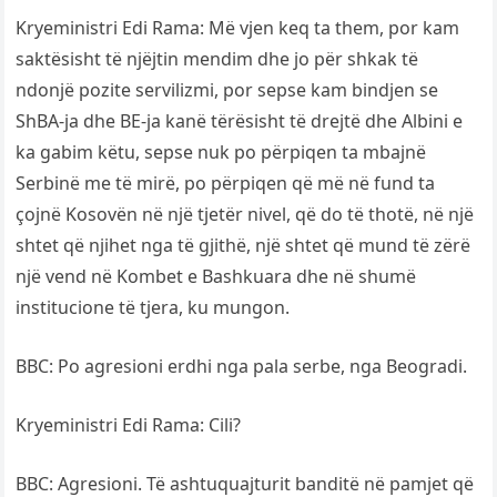
Kryeministri Edi Rama: Më vjen keq ta them, por kam
saktësisht të njëjtin mendim dhe jo për shkak të
ndonjë pozite servilizmi, por sepse kam bindjen se
ShBA-ja dhe BE-ja kanë tërësisht të drejtë dhe Albini e
ka gabim këtu, sepse nuk po përpiqen ta mbajnë
Serbinë me të mirë, po përpiqen që më në fund ta
çojnë Kosovën në një tjetër nivel, që do të thotë, në një
shtet që njihet nga të gjithë, një shtet që mund të zërë
një vend në Kombet e Bashkuara dhe në shumë
institucione të tjera, ku mungon.
BBC: Po agresioni erdhi nga pala serbe, nga Beogradi.
Kryeministri Edi Rama: Cili?
BBC: Agresioni. Të ashtuquajturit banditë në pamjet që