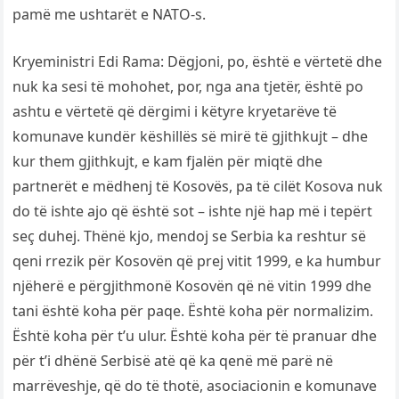
pamë me ushtarët e NATO-s.
Kryeministri Edi Rama: Dëgjoni, po, është e vërtetë dhe
nuk ka sesi të mohohet, por, nga ana tjetër, është po
ashtu e vërtetë që dërgimi i këtyre kryetarëve të
komunave kundër këshillës së mirë të gjithkujt – dhe
kur them gjithkujt, e kam fjalën për miqtë dhe
partnerët e mëdhenj të Kosovës, pa të cilët Kosova nuk
do të ishte ajo që është sot – ishte një hap më i tepërt
seç duhej. Thënë kjo, mendoj se Serbia ka reshtur së
qeni rrezik për Kosovën që prej vitit 1999, e ka humbur
njëherë e përgjithmonë Kosovën që në vitin 1999 dhe
tani është koha për paqe. Është koha për normalizim.
Është koha për t’u ulur. Është koha për të pranuar dhe
për t’i dhënë Serbisë atë që ka qenë më parë në
marrëveshje, që do të thotë, asociacionin e komunave