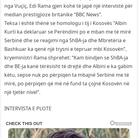
nga Vuçiç, Edi Rama gjen kohë të japë një intervistë për
median prestigjioze britanike “BBC News”.
Teksa i është thënë se homologu i tij i Kosovës “Albin
Kurti ka deklaruar se Perëndimi po e mban me të mirë
Serbinë dhe se reagimi nga ShBA-ja dhe Mbretëria e
Bashkuar ka qenë një trysni e tepruar mbi Kosovën”,
kryeministri Rama shprehet: “Kam bindjen se ShBA-ja
dhe BE-ja kanë tërësisht të drejtë dhe Albini e ka gabim
këtu, sepse nuk po përpiqen ta mbajnë Serbinë me të
mirë, po përpiqen që më në fund ta çojnë Kosovën në
një tjetër nivel”.
INTERVISTA E PLOTE