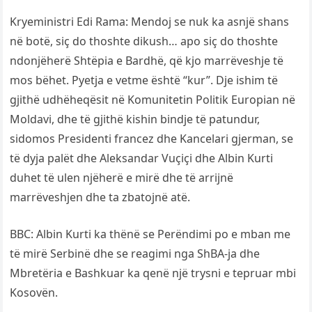
Kryeministri Edi Rama: Mendoj se nuk ka asnjë shans
në botë, siç do thoshte dikush… apo siç do thoshte
ndonjëherë Shtëpia e Bardhë, që kjo marrëveshje të
mos bëhet. Pyetja e vetme është “kur”. Dje ishim të
gjithë udhëheqësit në Komunitetin Politik Europian në
Moldavi, dhe të gjithë kishin bindje të patundur,
sidomos Presidenti francez dhe Kancelari gjerman, se
të dyja palët dhe Aleksandar Vuçiçi dhe Albin Kurti
duhet të ulen njëherë e mirë dhe të arrijnë
marrëveshjen dhe ta zbatojnë atë.
BBC: Albin Kurti ka thënë se Perëndimi po e mban me
të mirë Serbinë dhe se reagimi nga ShBA-ja dhe
Mbretëria e Bashkuar ka qenë një trysni e tepruar mbi
Kosovën.