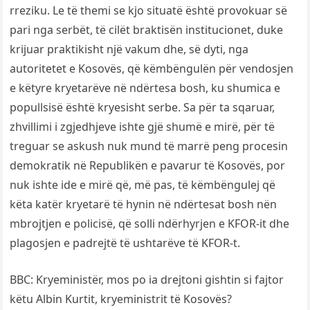
rreziku. Le të themi se kjo situatë është provokuar së
pari nga serbët, të cilët braktisën institucionet, duke
krijuar praktikisht një vakum dhe, së dyti, nga
autoritetet e Kosovës, që këmbëngulën për vendosjen
e këtyre kryetarëve në ndërtesa bosh, ku shumica e
popullsisë është kryesisht serbe. Sa për ta sqaruar,
zhvillimi i zgjedhjeve ishte gjë shumë e mirë, për të
treguar se askush nuk mund të marrë peng procesin
demokratik në Republikën e pavarur të Kosovës, por
nuk ishte ide e mirë që, më pas, të këmbëngulej që
këta katër kryetarë të hynin në ndërtesat bosh nën
mbrojtjen e policisë, që solli ndërhyrjen e KFOR-it dhe
plagosjen e padrejtë të ushtarëve të KFOR-t.
BBC: Kryeministër, mos po ia drejtoni gishtin si fajtor
këtu Albin Kurtit, kryeministrit të Kosovës?