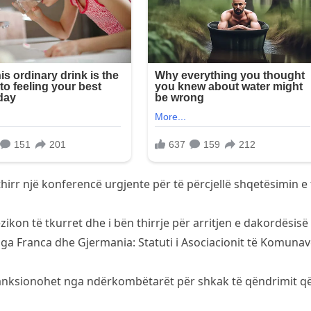
hirr një konferencë urgjente për të përcjellë shqetësimin e t
ezikon të tkurret dhe i bën thirrje për arritjen e dakordësis
ga Franca dhe Gjermania: Statuti i Asociacionit të Komuna
 sanksionohet nga ndërkombëtarët për shkak të qëndrimit q