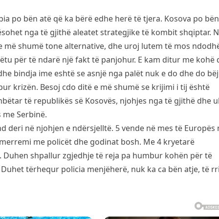
a po bën atë që ka bërë edhe herë të tjera. Kosova po bën
sohet nga të gjithë aleatet strategjike të kombit shqiptar. 
 e më shumë tone alternative, dhe uroj lutem të mos ndodh
ëtu për të ndarë një fakt të panjohur. E kam ditur me kohë 
 dhe bindja ime eshtë se asnjë nga palët nuk e do dhe do bë
r krizën. Besoj cdo ditë e më shumë se krijimi i tij është
bëtar të republikës së Kosovës, njohjes nga të gjithë dhe u
 me Serbinë.
d deri në njohjen e ndërsjelltë. 5 vende në mes të Europës
merremi me policët dhe godinat bosh. Me 4 kryetarë
 Duhen shpallur zgjedhje të reja pa humbur kohën për të
 Duhet tërhequr policia menjëherë, nuk ka ca bën atje, të rr