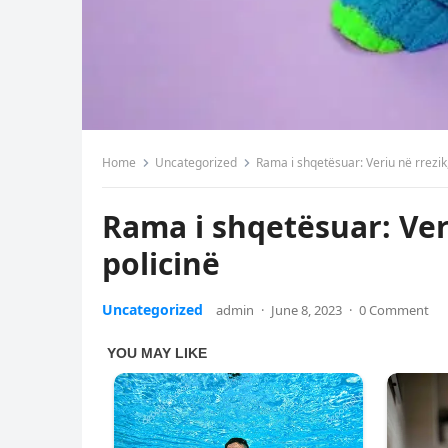
Home
Uncategorized
Rama i shqetësuar: Veriu në rrezik,
Rama i shqetësuar: Veri
policinë
Uncategorized
admin
·
June 8, 2023
·
0 Comment