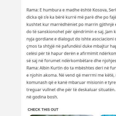
Rama: E humbura e madhe është Kosova, Serbi
dicka që s’e ka bërë kurrë më parë dhe po fajë
kushtet kur marrëdhëniet po marrin gjithnjë
do të sanskionohet për qëndrimin e saj. Jam k
nyja gordiane e dialogut do ishte asociacioni
çmos ta shtyjë në pafundësi duke mbajtur hapu
celësi për të hapur derën e afirmimit ndërkom
së saj në forumet ndërkombëtare dhe njohjes
Rama: Albin Kurtin do ta mbështes deri në fun
e njohin akoma. Në vend që merrmi me këtë, 
komunash që e kanë mbaruar misionin e tyre.
treguar vullnet dhe për të deskaluar situatën.
në godina bosh.