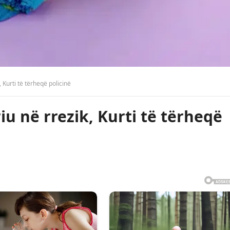
 Kurti të tërheqë policinë
u në rrezik, Kurti të tërheqë