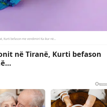
anë, Kurti befason me vendimin! Ka ikur në…
onit në Tiranë, Kurti befason
në…