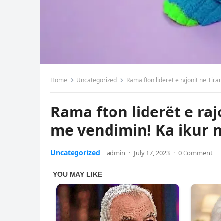
Home
Uncategorized
Rama fton liderët e rajonit në Tir
Rama fton liderët e raj
me vendimin! Ka ikur 
Uncategorized
admin
·
July 17, 2023
·
0 Comment