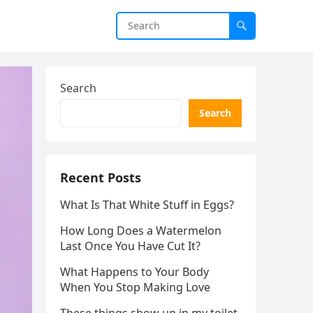
Search
Search
Recent Posts
What Is That White Stuff in Eggs?
How Long Does a Watermelon
Last Once You Have Cut It?
What Happens to Your Body
When You Stop Making Love