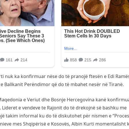
Kurti nuk ka konfirmuar nëse do të pranojë ftesën e Edi Ramë
t e Ballkanit Perëndimor që do të mbahet nesër në Tiranë.
 Zi, Maqedonia e Veriut dhe Bosnje Hercegovina kanë konfirmu
Lideret e vendeve te Rajonit do të drekojnë së bashku me
një takim informal ku do të diskutohet për nismen e “Proces
hënieve mes Shqipërisë e Kosovës, Albin Kurti momentalisht 