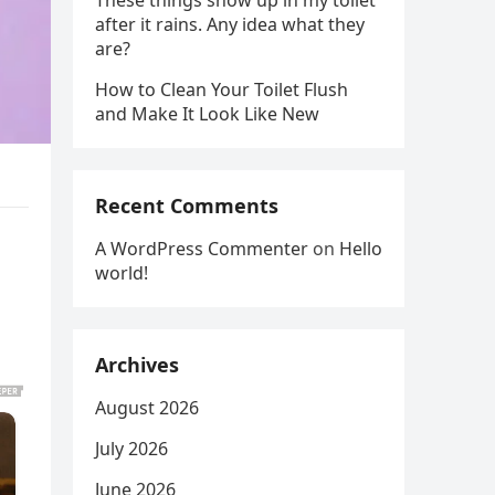
These things show up in my toilet
after it rains. Any idea what they
are?
How to Clean Your Toilet Flush
and Make It Look Like New
Recent Comments
A WordPress Commenter
on
Hello
world!
Archives
August 2026
July 2026
June 2026