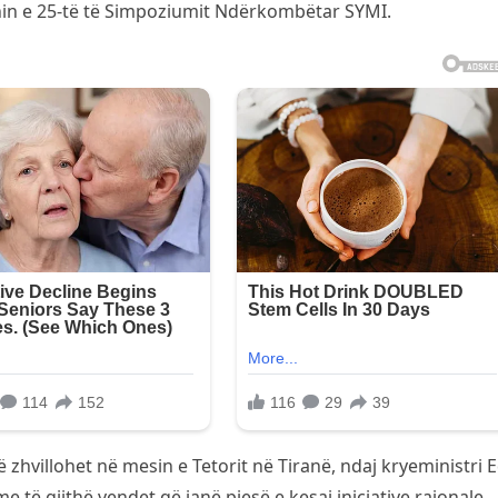
onin e 25-të të Simpoziumit Ndërkombëtar SYMI.
ë zhvillohet në mesin e Tetorit në Tiranë, ndaj kryeministri E
të gjithë vendet që janë pjesë e kesaj iniciative rajonale.