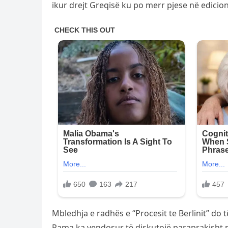
ikur drejt Greqisë ku po merr pjese në edici
Mbledhja e radhës e “Procesit te Berlinit” do t
Rama ka vendosur të diskutojë paraprakisht me 