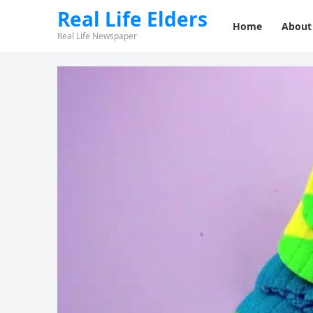
Real Life Elders
Home
About
Real Life Newspaper