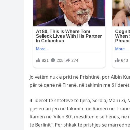
Jo vetëm nuk e priti në Prishtinë, por Albin 
për të qenë në Tiranë, në takimin me 6 liderë
4 lideret të shteteve të tjera, Serbia, Mali i
pjesëmarrjen në takimin me Ramen ne Tirane. 
Ramën në ‘Vilën 30’, mesditën e së hënës, në 
të Berlinit”. Per shkak të prishjes së marrëd