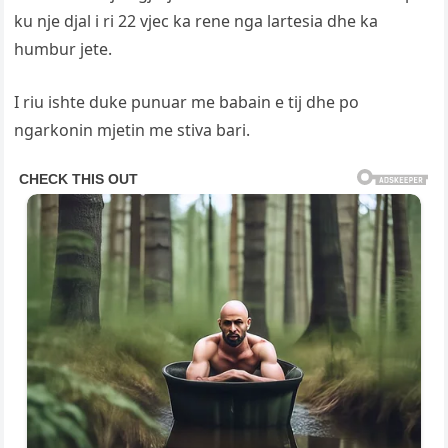
ku nje djal i ri 22 vjec ka rene nga lartesia dhe ka
humbur jete.
I riu ishte duke punuar me babain e tij dhe po
ngarkonin mjetin me stiva bari.