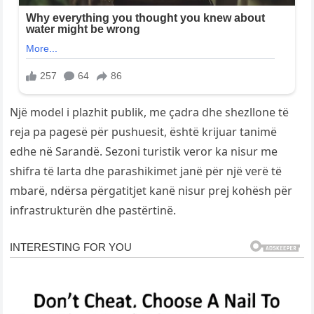
Një model i plazhit publik, me çadra dhe shezllone të
reja pa pagesë për pushuesit, është krijuar tanimë
edhe në Sarandë. Sezoni turistik veror ka nisur me
shifra të larta dhe parashikimet janë për një verë të
mbarë, ndërsa përgatitjet kanë nisur prej kohësh për
infrastrukturën dhe pastërtinë.