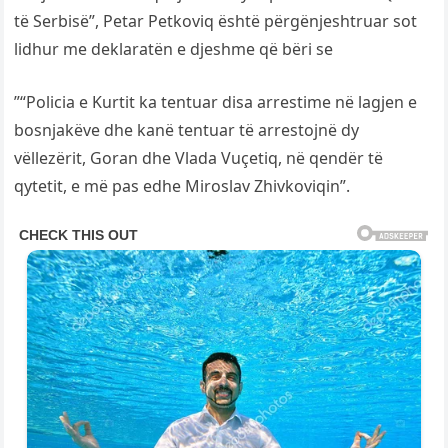
të Serbisë”, Petar Petkoviq është përgënjeshtruar sot
lidhur me deklaratën e djeshme që bëri se
”“Policia e Kurtit ka tentuar disa arrestime në lagjen e
bosnjakëve dhe kanë tentuar të arrestojnë dy
vëllezërit, Goran dhe Vlada Vuçetiq, në qendër të
qytetit, e më pas edhe Miroslav Zhivkoviqin”.