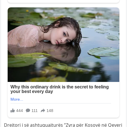
Drejtori i së ashtuquajturës ”Zyra për Kosovë në Qeveri