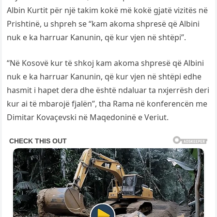
Albin Kurtit për një takim kokë më kokë gjatë vizitës në
Prishtinë, u shpreh se “kam akoma shpresë që Albini
nuk e ka harruar Kanunin, që kur vjen në shtëpi”.
“Në Kosovë kur të shkoj kam akoma shpresë që Albini
nuk e ka harruar Kanunin, që kur vjen në shtëpi edhe
hasmit i hapet dera dhe është ndaluar ta nxjerrësh deri
kur ai të mbarojë fjalën”, tha Rama në konferencën me
Dimitar Kovaçevski në Maqedoninë e Veriut.