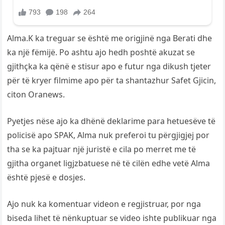
Alma.K ka treguar se është me origjinë nga Berati dhe
ka një fëmijë. Po ashtu ajo hedh poshtë akuzat se
gjithçka ka qënë e stisur apo e futur nga dikush tjeter
për të kryer filmime apo për ta shantazhur Safet Gjicin,
citon Oranews.
Pyetjes nëse ajo ka dhënë deklarime para hetuesëve të
policisë apo SPAK, Alma nuk preferoi tu përgjigjej por
tha se ka pajtuar një juristë e cila po merret me të
gjitha organet ligjzbatuese në të cilën edhe vetë Alma
është pjesë e dosjes.
Ajo nuk ka komentuar videon e regjistruar, por nga
biseda lihet të nënkuptuar se video ishte publikuar nga