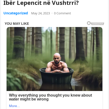
Ibër Lepencit në Vushtrri?
Uncategorized
May 24, 2023
·
0 Comment