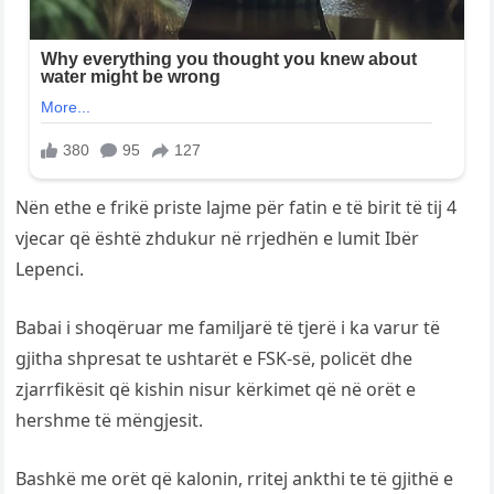
Nën ethe e frikë priste lajme për fatin e të birit të tij 4
vjecar që është zhdukur në rrjedhën e lumit Ibër
Lepenci.
Babai i shoqëruar me familjarë të tjerë i ka varur të
gjitha shpresat te ushtarët e FSK-së, policët dhe
zjarrfikësit që kishin nisur kërkimet që në orët e
hershme të mëngjesit.
Bashkë me orët që kalonin, rritej ankthi te të gjithë e