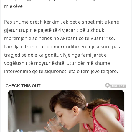
mjekëve
Pas shumë orësh kërkimi, ekipet e shpëtimit e kanë
gjetur trupin e pajetë të 4 vjeçarit që u zhduk
mbrëmjen e së hënës në Akrashticë të Vushtrrisë.
Familja e tronditur po merr ndihmën mjekësore pas
tragjedisë që e ka goditur. Një nga familjarët e
vogëlushit të mbytur është lutur për më shumë
intervenime që të sigurohet jeta e fëmijëve të tjerë.