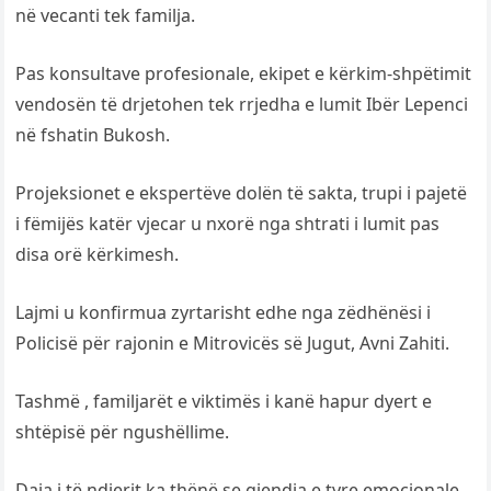
në vecanti tek familja.
Pas konsultave profesionale, ekipet e kërkim-shpëtimit
vendosën të drjetohen tek rrjedha e lumit Ibër Lepenci
në fshatin Bukosh.
Projeksionet e ekspertëve dolën të sakta, trupi i pajetë
i fëmijës katër vjecar u nxorë nga shtrati i lumit pas
disa orë kërkimesh.
Lajmi u konfirmua zyrtarisht edhe nga zëdhënësi i
Policisë për rajonin e Mitrovicës së Jugut, Avni Zahiti.
Tashmë , familjarët e viktimës i kanë hapur dyert e
shtëpisë për ngushëllime.
Daja i të ndjerit ka thënë se gjendja e tyre emocionale