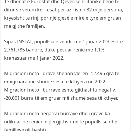
Të dhënat e Eurostat dhe Qeverisë britanike bënë të
ditur se vetëm kërkesat për azil ishin 32 mijë persona,
kryesisht të rinj, por një pjesë e mirë e tyre emigruan
me gjithë familjen.
Sipas INSTAT, popullsia e vendit më 1 janar 2023 është
2,761.785 banorë, duke pësuar rënie me 1,1%,
krahasuar me 1 janar 2022.
Migracioni neto i grave shënon vlerën -12.496 gra të
emigruara më shumë sesa të kthyera në 2022.
Migracioni neto i burrave është gjithashtu negativ,
-20.001 burra të emigruar më shumë sesa të kthyer.
Migracioni neto negativ i burrave dhe i grave ka
ndikuar në rënien e përgjithshme të popullsisë dhe
familjeve gjithashtu.