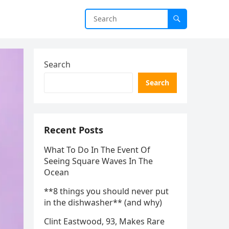
Search
Search
Recent Posts
What To Do In The Event Of
Seeing Square Waves In The
Ocean
**8 things you should never put
in the dishwasher** (and why)
Clint Eastwood, 93, Makes Rare