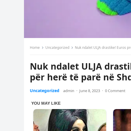
Home
Uncategorized
Nuk ndalet ULJA drastike! Euros pre
Nuk ndalet ULJA drastik
për herë të parë në Sh
Uncategorized
admin
·
June 8, 2023
·
0 Comment