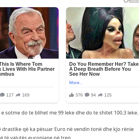
e sotme do te blihet me 99 leke dhe do te shitet 100.3 leke.
ë drastike që ka pësuar Euro në vendin tonë dhe kjo rënie
ë të valutës europiane në treg.