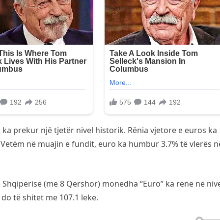
 prekur një tjetër nivel historik. Rënia vjetore e euros ka
%. Vetëm në muajin e fundit, euro ka humbur 3.7% të vlerës n
ë Shqipërisë (më 8 Qershor) monedha “Euro” ka rënë në nive
 do të shitet me 107.1 leke.