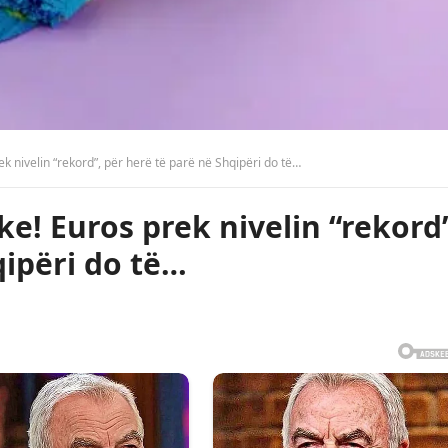
k nivelin “rekord”, për herë të parë në Shqipëri do të…
e! Euros prek nivelin “rekord
qipëri do të…