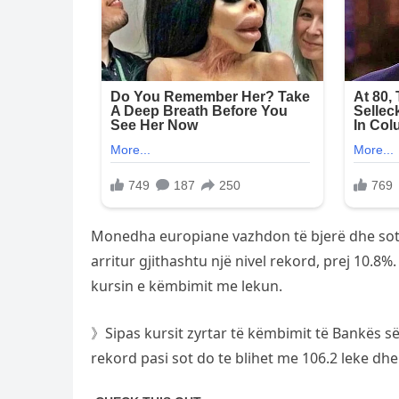
Monedha europiane vazhdon të bjerë dhe sot ka
arritur gjithashtu një nivel rekord, prej 10.8
kursin e këmbimit me lekun.
》Sipas kursit zyrtar të këmbimit të Bankës s
rekord pasi sot do te blihet me 106.2 leke dhe