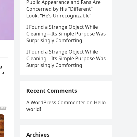
Public Appearance and Fans Are
Concerned by His “Different”
Look: “He’s Unrecognizable”
I Found a Strange Object While
Cleaning—Its Simple Purpose Was
Surprisingly Comforting
I Found a Strange Object While
Cleaning—Its Simple Purpose Was
Surprisingly Comforting
”,
Recent Comments
A WordPress Commenter
on
Hello
world!
Archives