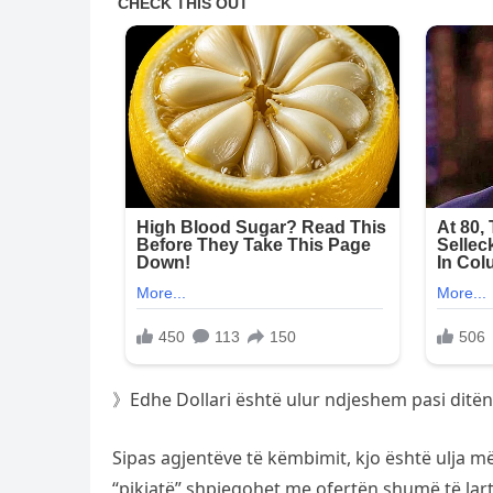
》Edhe Dollari është ulur ndjeshem pasi ditën 
Sipas agjentëve të këmbimit, kjo është ulja m
“pikiatë” shpjegohet me ofertën shumë të lart