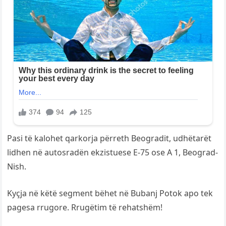
Pasi të kalohet qarkorja përreth Beogradit, udhëtarët
lidhen në autosradën ekzistuese E-75 ose A 1, Beograd-
Nish.
Kyçja në këtë segment bëhet në Bubanj Potok apo tek
pagesa rrugore. Rrugëtim të rehatshëm!