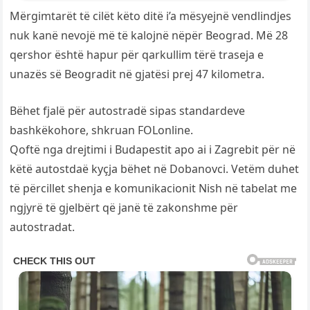
Mërgimtarët të cilët këto ditë i’a mësyejnë vendlindjes
nuk kanë nevojë më të kalojnë nëpër Beograd. Më 28
qershor është hapur për qarkullim tërë traseja e
unazës së Beogradit në gjatësi prej 47 kilometra.
Bëhet fjalë për autostradë sipas standardeve
bashkëkohore, shkruan FOLonline.
Qoftë nga drejtimi i Budapestit apo ai i Zagrebit për në
këtë autostdaë kyçja bëhet në Dobanovci. Vetëm duhet
të përcillet shenja e komunikacionit Nish në tabelat me
ngjyrë të gjelbërt që janë të zakonshme për
autostradat.