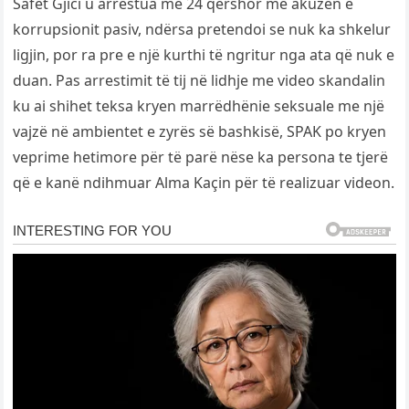
Safet Gjici u arrestua më 24 qershor me akuzën e
korrupsionit pasiv, ndërsa pretendoi se nuk ka shkelur
ligjin, por ra pre e një kurthi të ngritur nga ata që nuk e
duan. Pas arrestimit të tij në lidhje me video skandalin
ku ai shihet teksa kryen marrëdhënie seksuale me një
vajzë në ambientet e zyrës së bashkisë, SPAK po kryen
veprime hetimore për të parë nëse ka persona te tjerë
që e kanë ndihmuar Alma Kaçin për të realizuar videon.