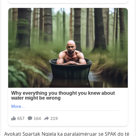
Avokati Spartak Ngjela ka paralajmëruar se SPAK do të