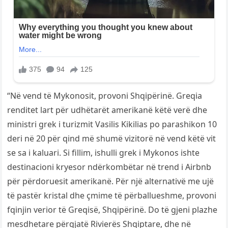
“Në vend të Mykonosit, provoni Shqipërinë. Greqia
renditet lart për udhëtarët amerikanë këtë verë dhe
ministri grek i turizmit Vasilis Kikilias po parashikon 10
deri në 20 për qind më shumë vizitorë në vend këtë vit
se sa i kaluari. Si fillim, ishulli grek i Mykonos ishte
destinacioni kryesor ndërkombëtar në trend i Airbnb
për përdoruesit amerikanë. Për një alternativë me ujë
të pastër kristal dhe çmime të përballueshme, provoni
fqinjin verior të Greqisë, Shqipërinë. Do të gjeni plazhe
mesdhetare përgjatë Rivierës Shqiptare, dhe në