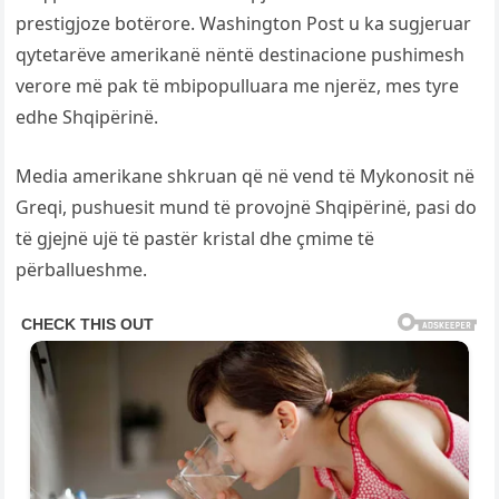
prestigjoze botërore. Washington Post u ka sugjeruar
qytetarëve amerikanë nëntë destinacione pushimesh
verore më pak të mbipopulluara me njerëz, mes tyre
edhe Shqipërinë.
Media amerikane shkruan që në vend të Mykonosit në
Greqi, pushuesit mund të provojnë Shqipërinë, pasi do
të gjejnë ujë të pastër kristal dhe çmime të
përballueshme.