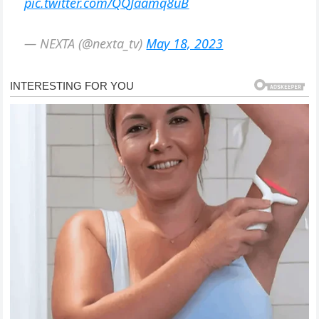
pic.twitter.com/QQJaamq8uB
— NEXTA (@nexta_tv)
May 18, 2023