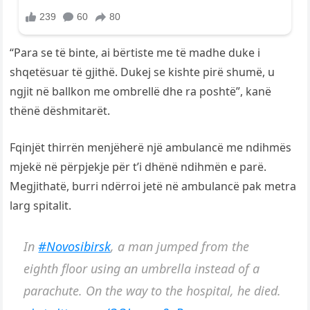
“Para se të binte, ai bërtiste me të madhe duke i
shqetësuar të gjithë. Dukej se kishte pirë shumë, u
ngjit në ballkon me ombrellë dhe ra poshtë”, kanë
thënë dëshmitarët.
Fqinjët thirrën menjëherë një ambulancë me ndihmës
mjekë në përpjekje për t’i dhënë ndihmën e parë.
Megjithatë, burri ndërroi jetë në ambulancë pak metra
larg spitalit.
In
#Novosibirsk
, a man jumped from the
eighth floor using an umbrella instead of a
parachute. On the way to the hospital, he died.