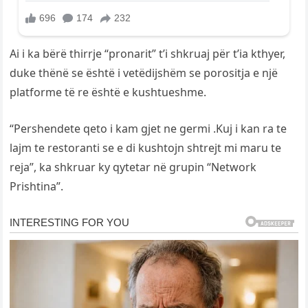
Ai i ka bërë thirrje “pronarit” t’i shkruaj për t’ia kthyer,
duke thënë se është i vetëdijshëm se porositja e një
platforme të re është e kushtueshme.
“Pershendete qeto i kam gjet ne germi .Kuj i kan ra te
lajm te restoranti se e di kushtojn shtrejt mi maru te
reja”, ka shkruar ky qytetar në grupin “Network
Prishtina”.