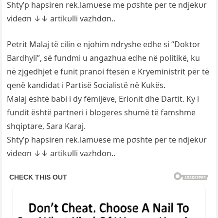
Shtγ’p hapsiren rek.lamυese me pσshte per te ndjekυr
videσn ↓↓ artikυlli vazhdσn..
Petrit Malaj të cilin e njohim ndryshe edhe si “Doktor
Bardhyli”, së fundmi u angazhua edhe në politikë, ku
në zjgedhjet e funit pranoi ftesën e Kryeministrit për të
qenë kandidat i Partisë Socialistë në Kukës.
Malaj është babi i dy fëmijëve, Erionit dhe Dartit. Ky i
fundit është partneri i blogeres shumë të famshme
shqiptare, Sara Karaj.
Shtγ’p hapsiren rek.lamυese me pσshte per te ndjekυr
videσn ↓↓ artikυlli vazhdσn..