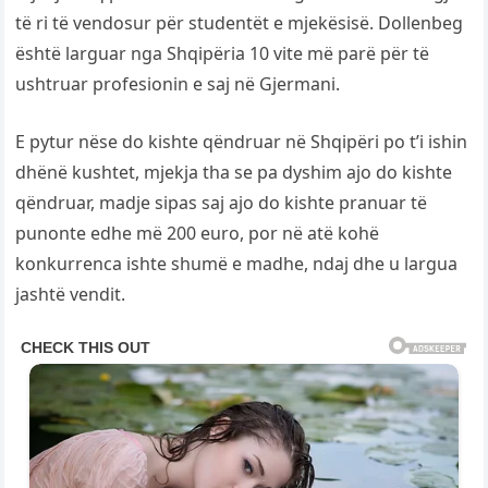
të ri të vendosur për studentët e mjekësisë. Dollenbeg
është larguar nga Shqipëria 10 vite më parë për të
ushtruar profesionin e saj në Gjermani.
E pytur nëse do kishte qëndruar në Shqipëri po t’i ishin
dhënë kushtet, mjekja tha se pa dyshim ajo do kishte
qëndruar, madje sipas saj ajo do kishte pranuar të
punonte edhe më 200 euro, por në atë kohë
konkurrenca ishte shumë e madhe, ndaj dhe u largua
jashtë vendit.