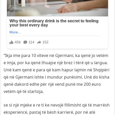
“Ikja ime para 10 viteve në Gjermani, ka qenë jo vetëm
e imja, por ka qenë thuajse një brez i tërë që u largua.
Unë kam qenë e para që kam hapur lajmin në Shqipëri
që në Gjermani ishte i mundur punësimi. Unë do kisha
qenë dakord edhe për një vend punë me 200 euro
vetëm që të startoja,
se si një mjeke e re ti ke nevojë fillimisht që të marrësh
eksperiencë, pastaj të bësh karrierë, por në atë