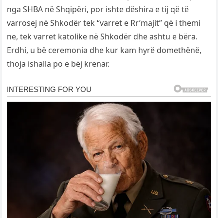
nga SHBA në Shqipëri, por ishte dëshira e tij që të
varrosej në Shkodër tek “varret e Rr’majit” që i themi
ne, tek varret katolike në Shkodër dhe ashtu e bëra.
Erdhi, u bë ceremonia dhe kur kam hyrë domethënë,
thoja ishalla po e bëj krenar.