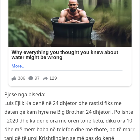
Pjesë nga biseda:
Luis Ejlli: Ka qenë në 24 dhjetor dhe rastisi fiks me
datën që kam hyrë në Big Brother, 24 dhjetori. Po ishte
i 2020 dhe ka qenë ora me orën tonë këtu, diku ora 10
dhe më merr baba në telefon dhe më thotë, po të marr
tani që të uroj Krishtlindjen se më pas do kenë