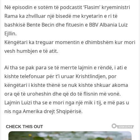
Në episodin e sotëm të podcastit ‘Flasim’ kryeministri
Rama ka zhvilluar një bisedë me kryetarin e ri të
bashkisë Bente Becin dhe fituesin e BBV Albania Luiz
Ejllin.
Këngëtari ka treguar momentin e dhimbshëm kur mori
vesh humbjen e të atit.
Ai tha se pak para se të merrte lajmin e rëndë, i ati e
kishte telefonuar për t’i uruar Krishtlindjen, por
këngëtari i kishte thënë se nuk kishte shkuar akoma
ora që të uroheshin dhe që do të flisnin më vonë.
Lajmin Luizi tha se e mori nga një mik i tij, e më pas u
nis nga Amerika drejt Shqipërisë.