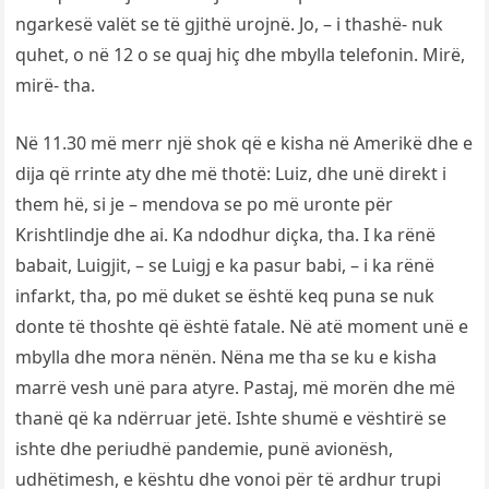
ngarkesë valët se të gjithë urojnë. Jo, – i thashë- nuk
quhet, o në 12 o se quaj hiç dhe mbylla telefonin. Mirë,
mirë- tha.
Në 11.30 më merr një shok që e kisha në Amerikë dhe e
dija që rrinte aty dhe më thotë: Luiz, dhe unë direkt i
them hë, si je – mendova se po më uronte për
Krishtlindje dhe ai. Ka ndodhur diçka, tha. I ka rënë
babait, Luigjit, – se Luigj e ka pasur babi, – i ka rënë
infarkt, tha, po më duket se është keq puna se nuk
donte të thoshte që është fatale. Në atë moment unë e
mbylla dhe mora nënën. Nëna me tha se ku e kisha
marrë vesh unë para atyre. Pastaj, më morën dhe më
thanë që ka ndërruar jetë. Ishte shumë e vështirë se
ishte dhe periudhë pandemie, punë avionësh,
udhëtimesh, e kështu dhe vonoi për të ardhur trupi