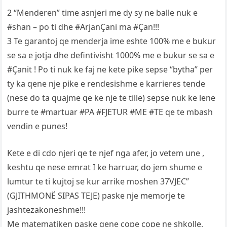
2 “Menderen” time asnjeri me dy sy ne balle nuk e
#shan – po ti dhe #ArjanÇani ma #Çan!!!
3 Te garantoj qe menderja ime eshte 100% me e bukur
se sa e jotja dhe defintivisht 1000% me e bukur se sa e
#Çanit ! Po ti nuk ke faj ne kete pike sepse “bytha” per
ty ka qene nje pike e rendesishme e karrieres tende
(nese do ta quajme qe ke nje te tille) sepse nuk ke lene
burre te #martuar #PA #FJETUR #ME #TE qe te mbash
vendin e punes!
Kete e di cdo njeri qe te njef nga afer, jo vetem une ,
keshtu qe nese emrat I ke harruar, do jem shume e
lumtur te ti kujtoj se kur arrike moshen 37VJEC”
(GJITHMONË SIPAS TEJE) paske nje memorje te
jashtezakoneshme!!!
Me matematiken paske qene cope cope ne shkolle,