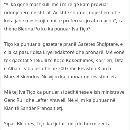
“Ai ka qenë mashkulli më i mirë që kam provuar
ndonjëherë në shtrat. Ai ishte shumë i ndjeshëm dhe
këta janë meshkujt e mi të preferuar, jo ata macho”, ka
thënë Bleona.Po ku ka punuar Iva Tiço?
Tiço ka punuar si gazetare pranë Gazetes Shqiptare, e
cila ka pasur disa kryeredaktorë dhe pronarë. Më vonë
tek gazetat Shekulli të Koço Kokëdhimës, Korrieri, Dita
e Alban Dabullës dhe në 2003 me Revistën Klan të
Marsel Skëndos. Në vijim ka punuar në revistën Jeta.
Më tej Iva Tiço ka punuar si zëdhënëse e ish ministrave
Genc Ruli dhe Lefter Xhuveli. Në vijim ka punuar në
Klan të Sandër Frangajt etj.
Sipas Bleonës, Tiço ka fjetur me çdo burrë për ta