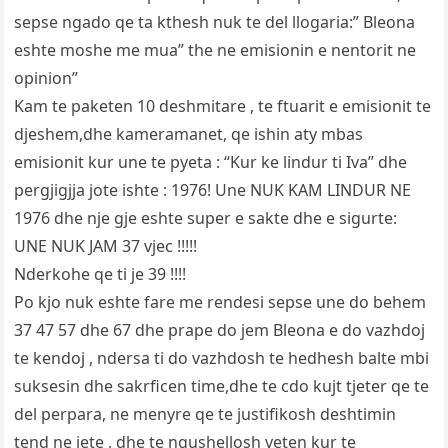
sepse ngado qe ta kthesh nuk te del llogaria:” Bleona
eshte moshe me mua” the ne emisionin e nentorit ne
opinion”
Kam te paketen 10 deshmitare , te ftuarit e emisionit te
djeshem,dhe kameramanet, qe ishin aty mbas
emisionit kur une te pyeta : “Kur ke lindur ti Iva” dhe
pergjigjja jote ishte : 1976! Une NUK KAM LINDUR NE
1976 dhe nje gje eshte super e sakte dhe e sigurte:
UNE NUK JAM 37 vjec !!!!!
Nderkohe qe ti je 39 !!!!
Po kjo nuk eshte fare me rendesi sepse une do behem
37 47 57 dhe 67 dhe prape do jem Bleona e do vazhdoj
te kendoj , ndersa ti do vazhdosh te hedhesh balte mbi
suksesin dhe sakrficen time,dhe te cdo kujt tjeter qe te
del perpara, ne menyre qe te justifikosh deshtimin
tend ne jete , dhe te ngushellosh veten kur te