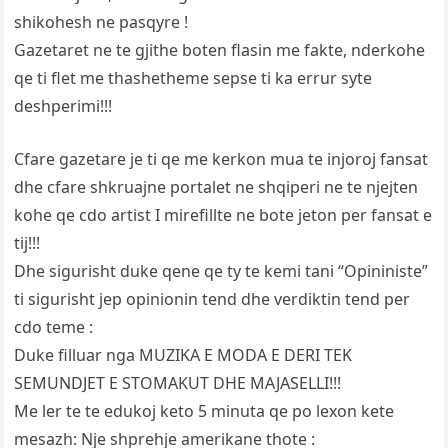
shikohesh ne pasqyre !
Gazetaret ne te gjithe boten flasin me fakte, nderkohe
qe ti flet me thashetheme sepse ti ka errur syte
deshperimi!!!
Cfare gazetare je ti qe me kerkon mua te injoroj fansat
dhe cfare shkruajne portalet ne shqiperi ne te njejten
kohe qe cdo artist I mirefillte ne bote jeton per fansat e
tij!!!
Dhe sigurisht duke qene qe ty te kemi tani “Opininiste”
ti sigurisht jep opinionin tend dhe verdiktin tend per
cdo teme :
Duke filluar nga MUZIKA E MODA E DERI TEK
SEMUNDJET E STOMAKUT DHE MAJASELLI!!!
Me ler te te edukoj keto 5 minuta qe po lexon kete
mesazh: Nje shprehje amerikane thote :