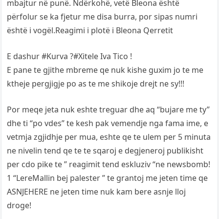
mbajtur në punë. Ndërkohë, vetë Bleona është
përfolur se ka fjetur me disa burra, por sipas numri
është i vogël.Reagimi i plotë i Bleona Qerretit
E dashur #Kurva ?#Xitele Iva Tico !
E pane te gjithe mbreme qe nuk kishe guxim jo te me
ktheje pergjigje po as te me shikoje drejt ne sy!!!
Por meqe jeta nuk eshte treguar dhe aq “bujare me ty”
dhe ti “po vdes” te kesh pak vemendje nga fama ime, e
vetmja zgjidhje per mua, eshte qe te ulem per 5 minuta
ne nivelin tend qe te te sqaroj e degjeneroj publikisht
per cdo pike te ” reagimit tend eskluziv “ne newsbomb!
1 “LereMallin bej palester ” te grantoj me jeten time qe
ASNJEHERE ne jeten time nuk kam bere asnje lloj
droge!