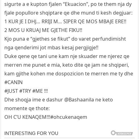
sigurte a e kupton fjalen “Ekuacion”, po te them nja dy
fjale popullore shqiptare qe dhe mund ti kesh degjuar:
1 KUR JE I DHJ… RRIJI M… SIPER QE MOS MBAJE ERE!!
2 MOS U KRUAJ ME GJETHE FIKU!!
Kjo puna e “gjethes se fikut” do varet perfundimisht
nga qenderimi jot mbas kesaj pergjigje!!
Duke qene qe tani une kam nje skuader me njerez qe
merren me punet e mia, keto dite qe jam ne shqiperi,
kam gjithe kohen me dospozicion te merren me ty dhe
#CANIN
#JUST #TRY #ME !!!
Dhe shoqja ime e dashur @Bashaanila ne keto
momente qe thote:
OH C’U KENAQEM!!!#ohcukenaqem