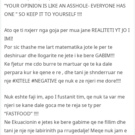
“YOUR OPINION IS LIKE AN ASSHOLE- EVERYONE HAS
ONE ” SO KEEP IT TO YOURSELF !!!!
Ato qe ti nxjerr nga goja per mua jane REALITETI YT JO I
IMI!
Por sic thashe me lart matematika jote le per te
deshiruar dhe llogarite ne jete i ke bere GABIM!!!
Ke fjetur me cdo burre te martuar qe te ka dale
perpara kur ke qene e re , dhe tani je shnderruar ne
nje #XITELE #NEGATIVE qe nuk e ze njeri me dore!!!!
Nuk eshte faji im, apo I fustanit tim, qe nuk ta var me
njeri se kane dale goca me te reja se ty per
“FASTFOOD” !!!!
Ne Ekuacionin e jetes ke bere gabime qe ne fillim dhe
tani je nje nje labirinith pa rrugedalje! Meqe nuk jam e