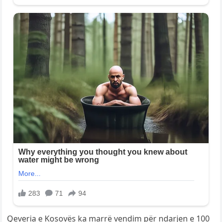
Qeveria e Kosovës ka marrë vendim për ndarjen e 100