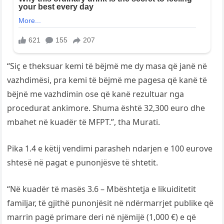
“Siç e theksuar kemi të bëjmë me dy masa që janë në
vazhdimësi, pra kemi të bëjmë me pagesa që kanë të
bëjnë me vazhdimin ose që kanë rezultuar nga
procedurat ankimore. Shuma është 32,300 euro dhe
mbahet në kuadër të MFPT.”, tha Murati.
Pika 1.4 e këtij vendimi parasheh ndarjen e 100 eurove
shtesë në pagat e punonjësve të shtetit.
“Në kuadër të masës 3.6 – Mbështetja e likuiditetit
familjar, të gjithë punonjësit në ndërmarrjet publike që
marrin pagë primare deri në njëmijë (1,000 €) e që