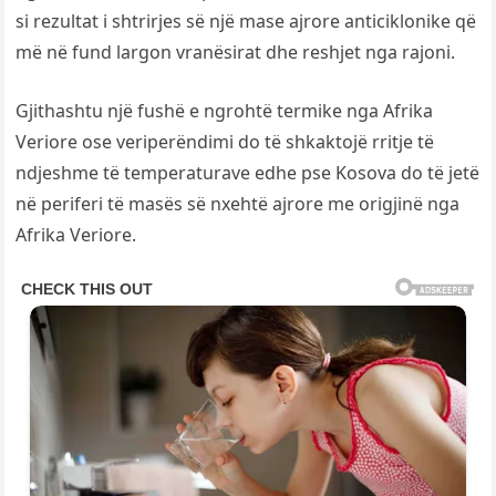
si rezultat i shtrirjes së një mase ajrore anticiklonike që
më në fund largon vranësirat dhe reshjet nga rajoni.
Gjithashtu një fushë e ngrohtë termike nga Afrika
Veriore ose veriperëndimi do të shkaktojë rritje të
ndjeshme të temperaturave edhe pse Kosova do të jetë
në periferi të masës së nxehtë ajrore me origjinë nga
Afrika Veriore.