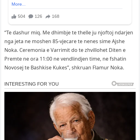
“Te dashur miq. Me dhimbje te thelle ju njoftoj ndarjen
nga jeta ne moshen 85-vjecare te nenes sime Ajshe
Noka. Ceremonia e Varrimit do te zhvillohet Diten e
Premte ne ora 11:00 ne vendlindjen time, ne fshatin
Novosej te Bashkise Kukes”, shkruan Flamur Noka.