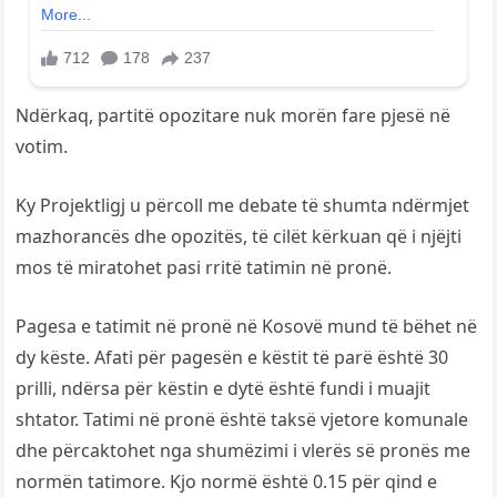
Ndërkaq, partitë opozitare nuk morën fare pjesë në
votim.
Ky Projektligj u përcoll me debate të shumta ndërmjet
mazhorancës dhe opozitës, të cilët kërkuan që i njëjti
mos të miratohet pasi rritë tatimin në pronë.
Pagesa e tatimit në pronë në Kosovë mund të bëhet në
dy këste. Afati për pagesën e këstit të parë është 30
prilli, ndërsa për këstin e dytë është fundi i muajit
shtator. Tatimi në pronë është taksë vjetore komunale
dhe përcaktohet nga shumëzimi i vlerës së pronës me
normën tatimore. Kjo normë është 0.15 për qind e