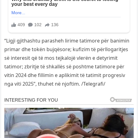
“Ligji gjithashtu parasheh lirime tatimore për banimin
primar dhe tokën bujqësore; kufizim të përllogaritjes
së interesit që të mos tejkalojë vlerën e detyrimit
tatimor; zbritje të shkallës së poshtme tatimore për
vitin 2024 dhe fillimin e aplikimit të tatimit progresiv
nga viti 2025”, thuhet në njoftim. /Telegrafi/