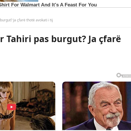
rgut? Ja çfarë thotë avokati i tij
 Tahiri pas burgut? Ja çfarë