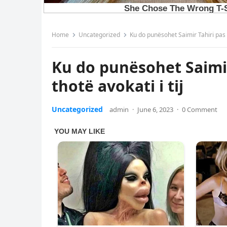
Home
Uncategorized
Ku do punësohet Saimir Tahiri pas bu
Ku do punësohet Saimir
thotë avokati i tij
Uncategorized
admin
·
June 6, 2023
·
0 Comment