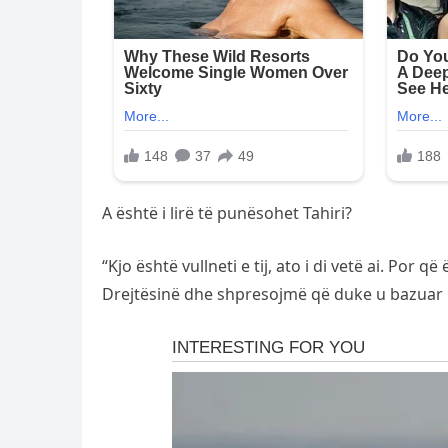
A është i lirë të punësohet Tahiri?
“Kjo është vullneti e tij, ato i di vetë ai. Por q
Drejtësinë dhe shpresojmë që duke u bazuar n