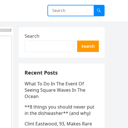
Search
Search
Recent Posts
What To Do In The Event Of
Seeing Square Waves In The
Ocean
**8 things you should never put
in the dishwasher** (and why)
Clint Eastwood, 93, Makes Rare