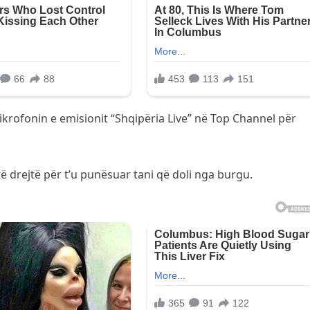
r mikrofonin e emisionit “Shqipëria Live” në Top Channel për
të drejtë për t’u punësuar tani që doli nga burgu.