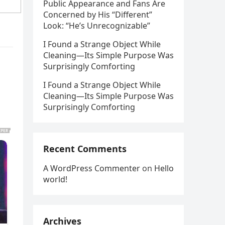
Public Appearance and Fans Are
Concerned by His “Different”
Look: “He’s Unrecognizable”
I Found a Strange Object While
Cleaning—Its Simple Purpose Was
Surprisingly Comforting
I Found a Strange Object While
Cleaning—Its Simple Purpose Was
Surprisingly Comforting
Recent Comments
A WordPress Commenter
on
Hello
world!
Archives