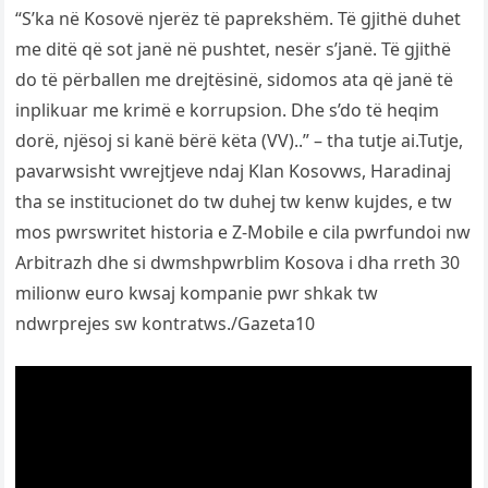
“S’ka në Kosovë njerëz të paprekshëm. Të gjithë duhet
me ditë që sot janë në pushtet, nesër s’janë. Të gjithë
do të përballen me drejtësinë, sidomos ata që janë të
inplikuar me krimë e korrupsion. Dhe s’do të heqim
dorë, njësoj si kanë bërë këta (VV)..” – tha tutje ai.Tutje,
pavarwsisht vwrejtjeve ndaj Klan Kosovws, Haradinaj
tha se institucionet do tw duhej tw kenw kujdes, e tw
mos pwrswritet historia e Z-Mobile e cila pwrfundoi nw
Arbitrazh dhe si dwmshpwrblim Kosova i dha rreth 30
milionw euro kwsaj kompanie pwr shkak tw
ndwrprejes sw kontratws./Gazeta10