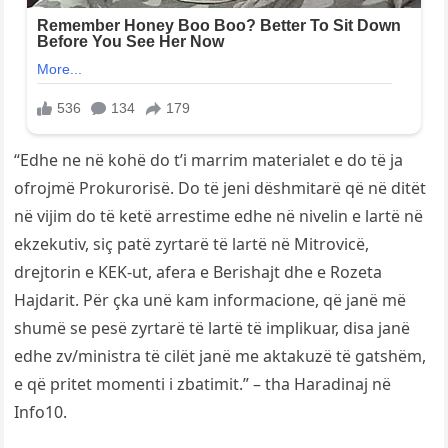
“Edhe ne në kohë do t’i marrim materialet e do të ja
ofrojmë Prokurorisë. Do të jeni dëshmitarë që në ditët
në vijim do të ketë arrestime edhe në nivelin e lartë në
ekzekutiv, siç patë zyrtarë të lartë në Mitrovicë,
drejtorin e KEK-ut, afera e Berishajt dhe e Rozeta
Hajdarit. Për çka unë kam informacione, që janë më
shumë se pesë zyrtarë të lartë të implikuar, disa janë
edhe zv/ministra të cilët janë me aktakuzë të gatshëm,
e që pritet momenti i zbatimit.” – tha Haradinaj në
Info10.