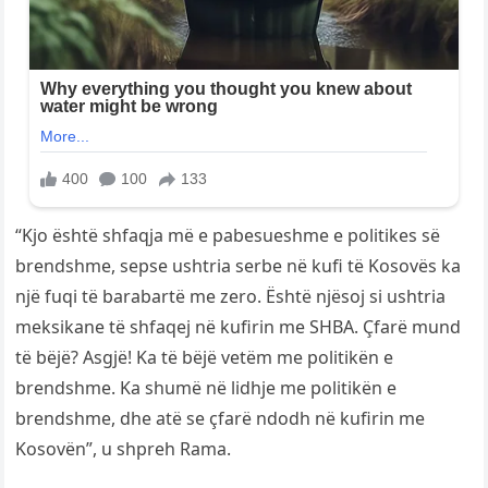
“Kjo është shfaqja më e pabesueshme e politikes së
brendshme, sepse ushtria serbe në kufi të Kosovës ka
një fuqi të barabartë me zero. Është njësoj si ushtria
meksikane të shfaqej në kufirin me SHBA. Çfarë mund
të bëjë? Asgjë! Ka të bëjë vetëm me politikën e
brendshme. Ka shumë në lidhje me politikën e
brendshme, dhe atë se çfarë ndodh në kufirin me
Kosovën”, u shpreh Rama.