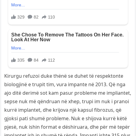
Kirurgu refuzoi duke thënë se duhet të respektonte
biologjinë e trupit tim, vura impante në 2013. Që nga
ajo ditë derimë sot kam pasur probleme me impliantet,
sepse nuk më qëndruan në xhep, trupi im nuk i pranoi
kurrë implantet, dhe krijova një kapsul fibrozus, që
gjoksi pati shumë probleme. Nuk e shijova kurrë këtë
pjesë, nuk ishin format e dëshiruara, dhe për më tepër
implantet ish in shumë të rënda. Impanti ishte 315 plus