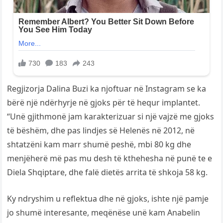
Regjizorja Dalina Buzi ka njoftuar në Instagram se ka
bërë një ndërhyrje në gjoks për të hequr implantet.
“Unë gjithmonë jam karakterizuar si një vajzë me gjoks
të bëshëm, dhe pas lindjes së Helenës në 2012, në
shtatzëni kam marr shumë peshë, mbi 80 kg dhe
menjëherë më pas mu desh të kthehesha në punë te e
Diela Shqiptare, dhe falë dietës arrita të shkoja 58 kg.
Ky ndryshim u reflektua dhe në gjoks, ishte një pamje
jo shumë interesante, meqënëse unë kam Anabelin