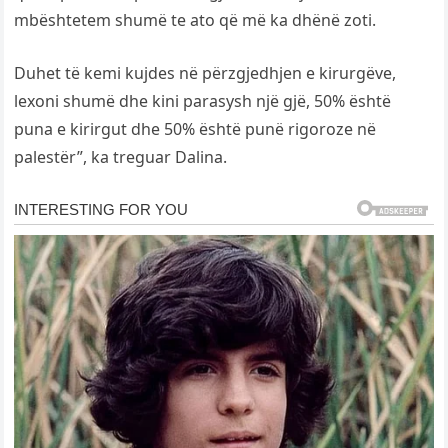
mbështetem shumë te ato që më ka dhënë zoti.
Duhet të kemi kujdes në përzgjedhjen e kirurgëve,
lexoni shumë dhe kini parasysh një gjë, 50% është
puna e kirirgut dhe 50% është punë rigoroze në
palestër”, ka treguar Dalina.