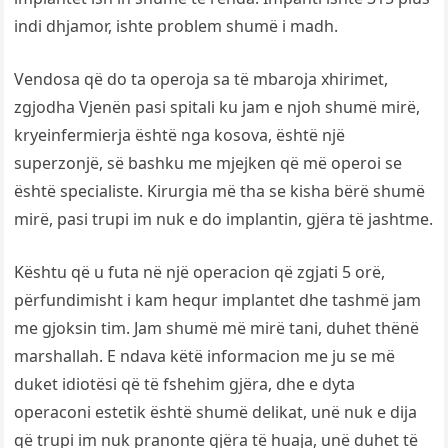
indi dhjamor, ishte problem shumë i madh.
Vendosa që do ta operoja sa të mbaroja xhirimet,
zgjodha Vjenën pasi spitali ku jam e njoh shumë mirë,
kryeinfermierja është nga kosova, është një
superzonjë, së bashku me mjejken që më operoi se
është specialiste. Kirurgia më tha se kisha bërë shumë
mirë, pasi trupi im nuk e do implantin, gjëra të jashtme.
Kështu që u futa në një operacion që zgjati 5 orë,
përfundimisht i kam hequr implantet dhe tashmë jam
me gjoksin tim. Jam shumë më mirë tani, duhet thënë
marshallah. E ndava këtë informacion me ju se më
duket idiotësi që të fshehim gjëra, dhe e dyta
operaconi estetik është shumë delikat, unë nuk e dija
që trupi im nuk pranonte gjëra të huaja, unë duhet të