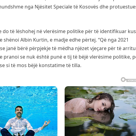
 mundshme nga Njësitet Speciale të Kosovës dhe protuestue
 do të lëshohej në vlerësime politike për të identifikuar ku
e shënoi Albin Kurtin, e madje edhe përtej. “Që nga 2021
se janë bërë përpjekje të mëdha njëzet vjeçare për të arritu
pranoi se nuk është punë e tij të bëjë vlerësime politike, 
 si të mos bëjë konstatime të tilla.