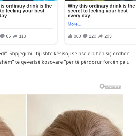
i”. Shpjegimi i tij ishte kësisoji se pse erdhën siç erdhën
anshëm” të qeverisë kosovare “për të përdorur forcën pa u