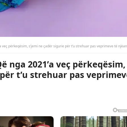
a veç përkeqësim, s’jemi ne çadër sigurie për t’u strehuar pas veprimeve të njëans
Që nga 2021’a veç përkeqësim,
 për t’u strehuar pas veprime