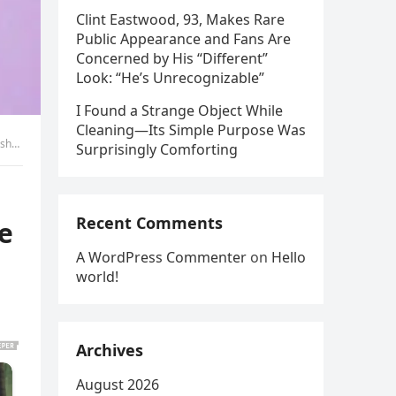
Clint Eastwood, 93, Makes Rare
Public Appearance and Fans Are
Concerned by His “Different”
Look: “He’s Unrecognizable”
I Found a Strange Object While
Cleaning—Its Simple Purpose Was
hme
Surprisingly Comforting
Recent Comments
ve
A WordPress Commenter
on
Hello
world!
Archives
August 2026