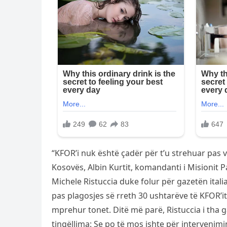
“KFOR’i nuk është çadër për t’u strehuar pas 
Kosovës, Albin Kurtit, komandanti i Misionit P
Michele Ristuccia duke folur për gazetën italia
pas plagosjes së rreth 30 ushtarëve të KFOR’it 
mprehur tonet. Ditë më parë, Ristuccia i tha g
tingëllima: Se po të mos ishte për intervenimi