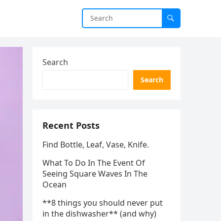
Search
Search
Recent Posts
Find Bottle, Leaf, Vase, Knife.
What To Do In The Event Of
Seeing Square Waves In The
Ocean
**8 things you should never put
in the dishwasher** (and why)