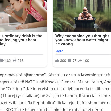
veprimeve të njëanshme”. Kështu iu drejtua Kryeministrit të
aqeruajtës të NATO’s në Kosovë, Gjeneral Majori italian, An
ne “Corriere”. Në intervistën e tij të dytë brenda tri ditësh 
(11 prej tyre italianë) në Zveçan të hënën, Ristuccia i kishte
azetës italiane “la Repubblica” diçka tejet të frikshme për n
n e KFOR’it të hënën, “do të ishim duke mbajtur zi për të