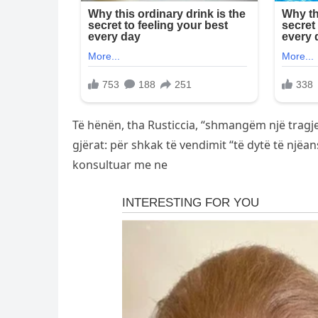
Të hënën, tha Rusticcia, “shmangëm një tragjed
gjërat: për shkak të vendimit “të dytë të një
konsultuar me ne