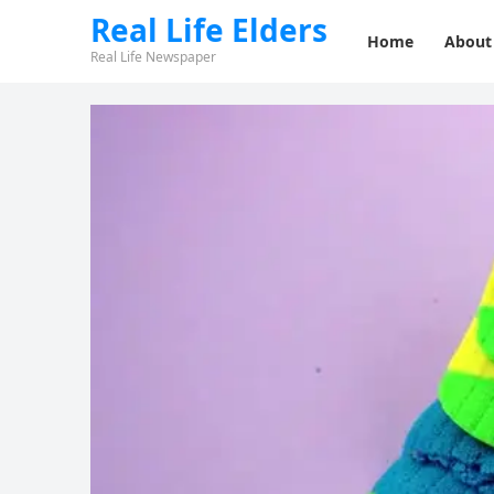
Real Life Elders
Home
About
Real Life Newspaper