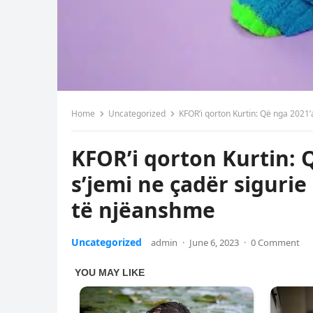
Home
Uncategorized
KFOR’i qorton Kurtin: Që nga 2021’
KFOR’i qorton Kurtin: 
s’jemi ne çadër sigurie
të njëanshme
Uncategorized
admin
·
June 6, 2023
·
0 Comment