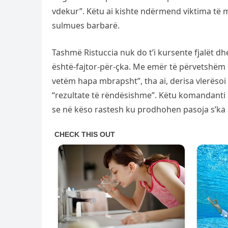
vdekur”. Këtu ai kishte ndërmend viktima të
sulmues barbarë.
Tashmë Ristuccia nuk do t’i kursente fjalët dhe
është-fajtor-për-çka. Me emër të përvetshëm 
vetëm hapa mbrapsht”, tha ai, derisa vlerësoi 
“rezultate të rëndësishme”. Këtu komandanti e 
se në këso rastesh ku prodhohen pasoja s’ka se