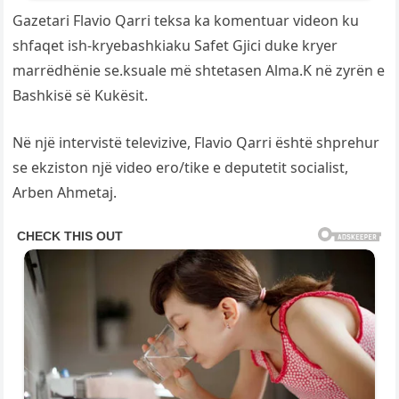
Gazetari Flavio Qarri teksa ka komentuar videon ku
shfaqet ish-kryebashkiaku Safet Gjici duke kryer
marrëdhënie se.ksuale më shtetasen Alma.K në zyrën e
Bashkisë së Kukësit.
Në një intervistë televizive, Flavio Qarri është shprehur
se ekziston një video ero/tike e deputetit socialist,
Arben Ahmetaj.