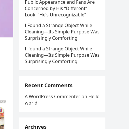
Public Appearance and Fans Are
Concerned by His “Different”
Look: “He’s Unrecognizable”
I Found a Strange Object While
Cleaning—Its Simple Purpose Was
Surprisingly Comforting
I Found a Strange Object While
Cleaning—Its Simple Purpose Was
Surprisingly Comforting
m
Recent Comments
A WordPress Commenter
on
Hello
world!
Archives