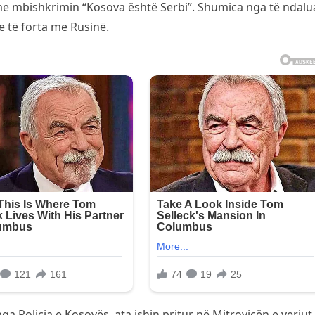
e mbishkrimin “Kosova është Serbi”. Shumica nga të ndalua
je të forta me Rusinë.
ga Policia e Kosovës, ata ishin pritur në Mitrovicën e veriut