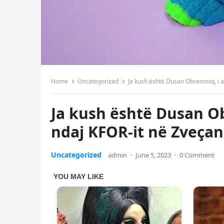
Home
Uncategorized
Ja kush është Dusan Obrenoviq, i a
Ja kush është Dusan Ob
ndaj KFOR-it në Zveçan
Uncategorized
admin
·
June 5, 2023
·
0 Comment