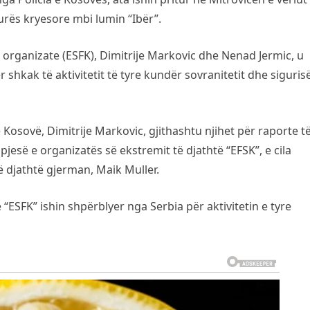
ës kryesore mbi lumin “Ibër”.
 organizate (ESFK), Dimitrije Markovic dhe Nenad Jermic, u
 shkak të aktivitetit të tyre kundër sovranitetit dhe siguris
 Kosovë, Dimitrije Markovic, gjithashtu njihet për raporte t
esë e organizatës së ekstremit të djathtë “EFSK”, e cila
ë djathtë gjerman, Maik Muller.
 “ESFK” ishin shpërblyer nga Serbia për aktivitetin e tyre