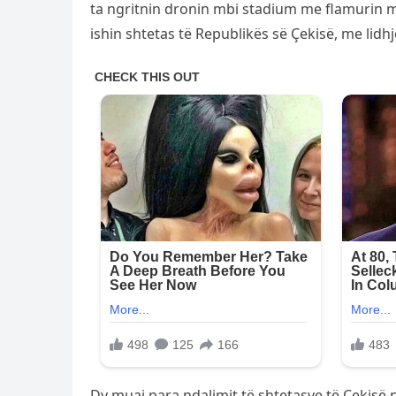
ta ngritnin dronin mbi stadium me flamurin m
ishin shtetas të Republikës së Çekisë, me lidh
Dy muaj para ndalimit të shtetasve të Çekisë n