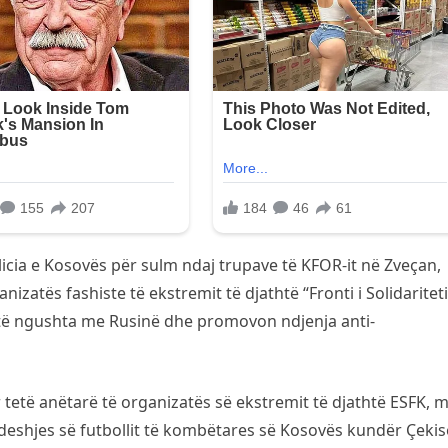
licia e Kosovës për sulm ndaj trupave të KFOR-it në Zveçan,
izatës fashiste të ekstremit të djathtë “Fronti i Solidariteti
e të ngushta me Rusinë dhe promovon ndjenja anti-
r tetë anëtarë të organizatës së ekstremit të djathtë ESFK, 
 ndeshjes së futbollit të kombëtares së Kosovës kundër Çekis