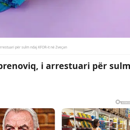
rrestuari për sulm ndaj KFOR-it në Zveçan
renoviq, i arrestuari për sul