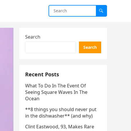
Search
Search
Recent Posts
What To Do In The Event Of
Seeing Square Waves In The
Ocean
**8 things you should never put
in the dishwasher** (and why)
Clint Eastwood, 93, Makes Rare