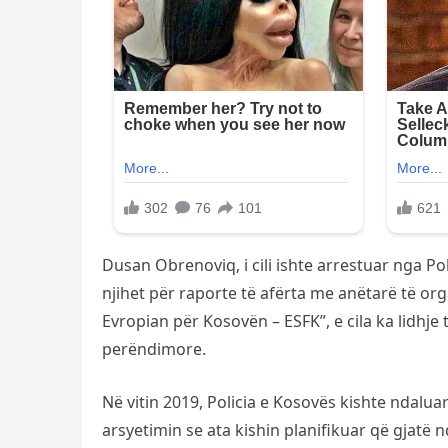
Dusan Obrenoviq, i cili ishte arrestuar nga Po
njihet për raporte të afërta me anëtarë të organ
Evropian për Kosovën – ESFK”, e cila ka lidhj
perëndimore.
Në vitin 2019, Policia e Kosovës kishte ndalua
arsyetimin se ata kishin planifikuar që gjatë